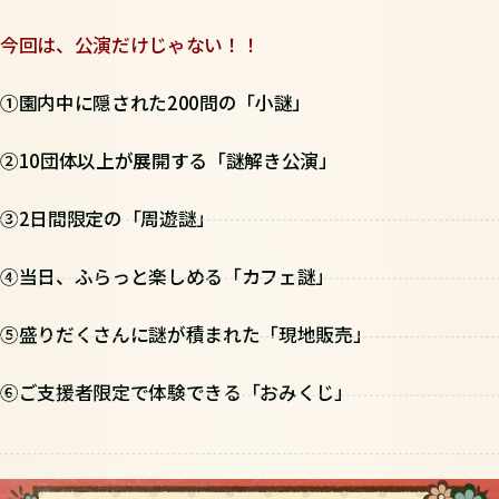
今回は、公演だけじゃない！！
①園内中に隠された
200問の
「
小謎
」
②10団体以上が展開する「
謎解き公演
」
③2日間限定の「
周遊謎
」
④当日、ふらっと楽しめる「
カフェ謎
」
⑤盛りだくさんに謎が積まれた「
現地販売
」
⑥ご支援者限定で体験できる「
おみくじ
」