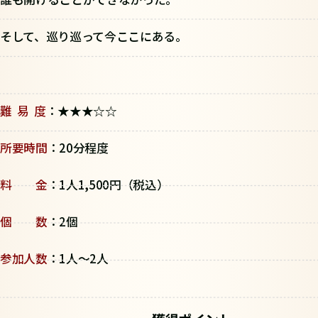
そして、巡り巡って今ここにある。
難 易 度
：★★★☆☆
所要時間
：20分程度
料 金
：1人1,500円（税込）
個 数
：2個
参加人数
：1人～2人