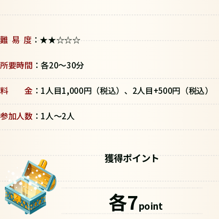
難 易 度
：★★☆☆☆
所要時間
：各20～30分
料 金
：1人目1,000円（税込）、2人目+500円（税込）
参加人数
：1人～2人
獲得ポイント
各7
point