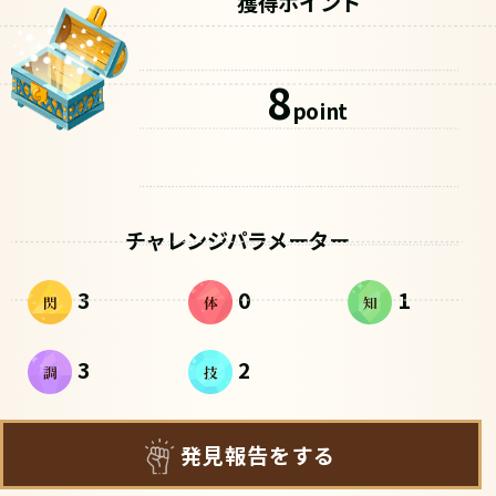
獲得ポイント
8
point
チャレンジパラメーター
3
0
1
3
2
発見報告をする