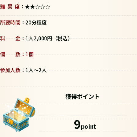
難 易 度
：★★☆☆☆
所要時間
：20分程度
料 金
：1人2,000円（税込）
個 数：1個
参加人数
：1人～2人
獲得ポイント
9
point