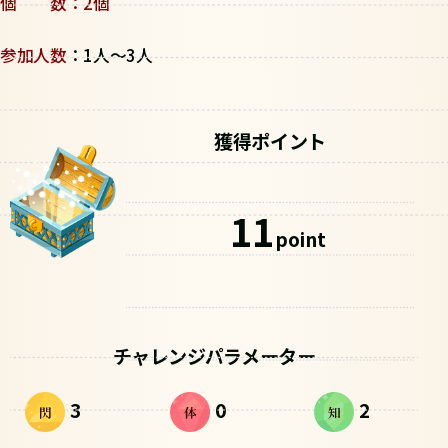
個 数：2個
参加人数
：1人～3人
獲得ポイント
11
point
チャレンジパラメーター
3
0
2