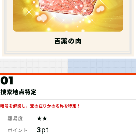
【熊本県菊池市】百薬の肉を探せ！/現
地捜索 Discovery
総合評価平均
(0件)
百薬の肉
5
0%
4
0%
3
0%
2
0%
1
0%
01
てごたえ
ストーリー
ボリューム
捜索地点特定
(0件)
(0件)
(0件)
暗号を解読し、宝の在りかの名称を特定！
★★
難易度
Munet
Ranked in TOP HUNTER [2026.1-6]
3
pt
ポイント
RANK：F / Lv.115