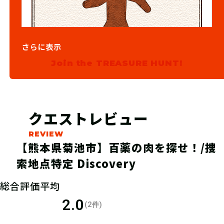
さらに表示
Join the TREASURE HUNT!
03
現地で宝を発見！
特定した場所に実際に捜索に行き、宝
クエストレビュー
を発見しよう！発見したら、スマート
フォンのGPS機能をONにし、必ず
【熊本県菊池市】百薬の肉を探せ！/捜
「その場で」発見報告をしよう！現地
索地点特定 Discovery
から離れた場所で報告した場合、発見
とはならない事を覚えておこう！
総合評価平均
2.0
(2件)