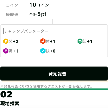
10
コイン
コイン
2026-01-11
1/11(日)、午前中の雪は止み明るい青空になりま
5
pt
経験値
合計
したが…、冷たい北風がとても強くて、お宝プレ
ートが飛んでいってしまいそうでした。(念のため
チャレンジパラメーター
カスタマーサポートに連絡しました。)
閃
体
知
+2
+1
+1
てごたえ
ストーリー
ボリューム
調
技
+1
+0
不適切なレビューを報告
MARU3
発見報告
気まぐれなティンカーベル
RANK：F / Lv.98
※発見報告にGPSを使用するクエストが一部存在します。
2026-01-03
02
この設置方法は初めてかも、すごい目立ちますね
これ。
現地捜索