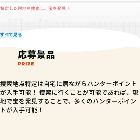
てごたえ
ストーリー
ボリューム
特定した現地を捜索し、宝を発見！
不適切なレビューを報告
★★
難易度
5
pt
ポイント
すべて見る
レビューを全て見る
10
コイン
コイン
応募景品
5
pt
経験値
合計
チャレンジパラメーター
捜索地点特定は自宅に居ながらハンターポイント
が入手可能！ 捜索に行くことが可能であれば、現
閃
体
知
+1
+2
+1
地で宝を発見することで、多くのハンターポイン
調
技
+1
+0
トが入手可能！
発見報告