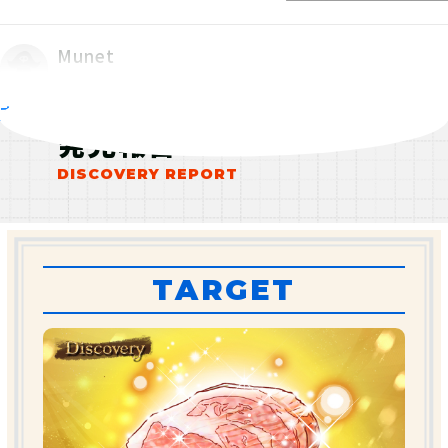
Munet
Ranked in TOP HUNTER [2026.1-6]
RANK：F / Lv.115
すべて見る
発見報告
2026-01-11
(天候次第で)行ってみたいと思います。
てごたえ
ストーリー
ボリューム
不適切なレビューを報告
TARGET
レビューを全て見る