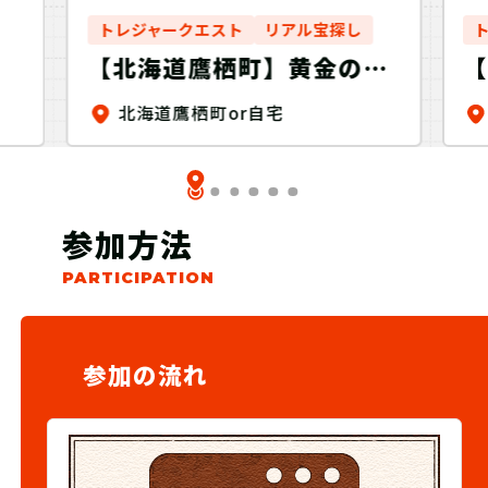
ロ
トレジャークエスト
リアル宝探し
挑
【北海道鷹栖町】黄金の大
C
豆を探せ！Discovery
き
北海道鷹栖町or自宅
参加方法
参加の流れ