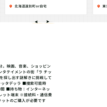
せ！Discovery
せ！D
北海道遠別町or自宅
東
７分。映画、音楽、ショッピン
ンタテイメントの街「ラ チッ
理を探し出す謎解きに挑戦して
チッタデッラ ■捜索可能時
4時間 ■持ち物：インターネッ
レット端末 ※接続料・通信費
キットのご購入が必要です