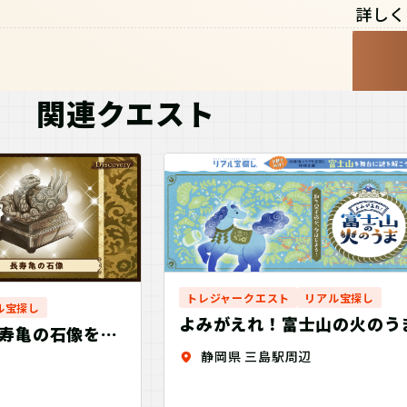
詳しく
関連クエスト
トレジャークエスト
リアル宝探し
ル宝探し
よみがえれ！富士山の火のう
寿亀の石像を探
静岡県 三島駅周辺