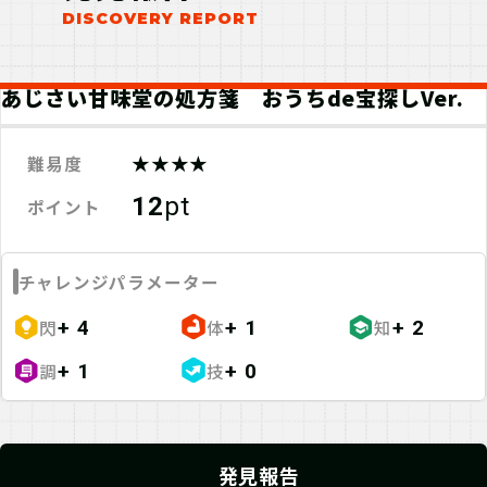
入力して、ポイント手に入れよう！
あじさい甘味堂の処方箋 おうちde宝探しVer.
★★★★
難易度
12
pt
ポイント
チャレンジパラメーター
閃
体
知
+ 4
+ 1
+ 2
調
技
+ 1
+ 0
発見報告