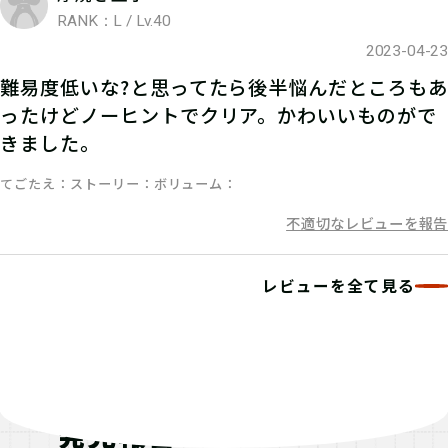
RANK：L / Lv.40
2023-04-23
難易度低いな?と思ってたら後半悩んだところもあ
ったけどノーヒントでクリア。かわいいものがで
きました。
06
3.謎を解く
てごたえ
ストーリー
ボリューム
ストーリーを読んで謎を解こう！ひと
不適切なレビューを報告
りでチャレンジするもよし、お友達や
家族と協力するのもよし！
レビューを全て見る
07
4.答えを入力する
発見報告
マイページで【クリアキーワード】を