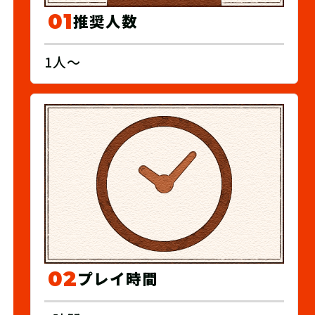
01
推奨人数
1人～
02
プレイ時間