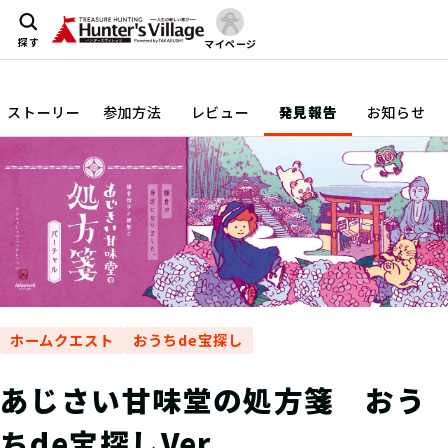
探す
マイページ
ストーリー
参加方法
レビュー
発見報告
お知らせ
ホームクエスト
おうちde宝探し
あじさい甘味堂の処方箋 おう
ちde宝探しVer.