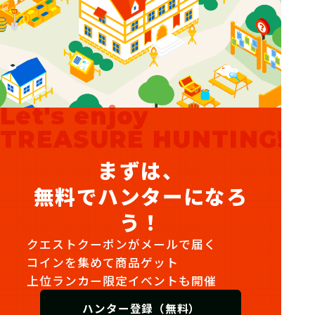
Let's enjoy
TREASURE HUNTING!
まずは、
無料でハンターになろ
う！
クエストクーポンがメールで届く
コインを集めて商品ゲット
上位ランカー限定イベントも開催
ハンター登録（無料）