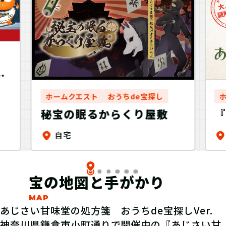
謎
星
ホームクエスト
おうちde宝探し
『
秘宝の眠るからくり屋敷
自宅
女
宝の地図と手がかり
あじさい甘味堂の処方箋 おうちde宝探しVer.
神奈川県鎌倉市小町通りで開催中の『あじさい甘