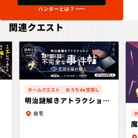
ハンターとは？
関連クエスト
ホームクエスト
おうちde宝探し
明治謎解きアトラクション
『江戸川乱歩の不完全な事
自宅
件帖～芝居小屋の怪人～』
バーチャル謎解きプログラ