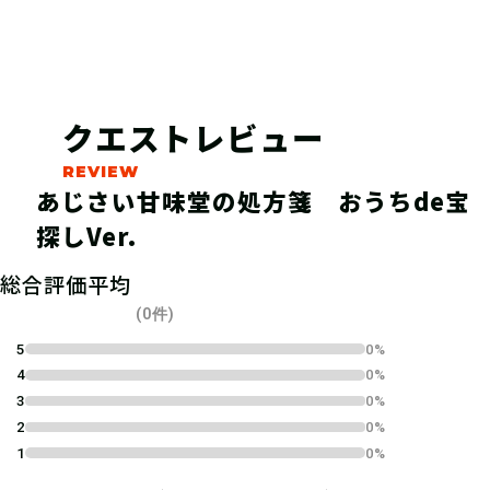
クエストレビュー
あじさい甘味堂の処方箋 おうちde宝
探しVer.
04
1.キットを購入する
総合評価平均
宝探しSHOPならおうちにキットが届
(0件)
くよ！ 筆記用具やスマートフォンな
5
0%
4
0%
ど必要なものを準備しよう！
3
0%
2
0%
1
0%