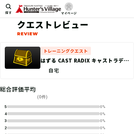
探す
マイページ
クエストレビュー
トレーニングクエスト
はずる CAST RADIX キャストラディ
ックス〜おうちでトレーニング＋〜
自宅
総合評価平均
(0件)
5
0%
4
0%
3
0%
2
0%