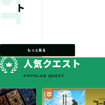
トレ
謎解
ァイ
2
もっと見る
人気クエスト
POPULAR QUEST