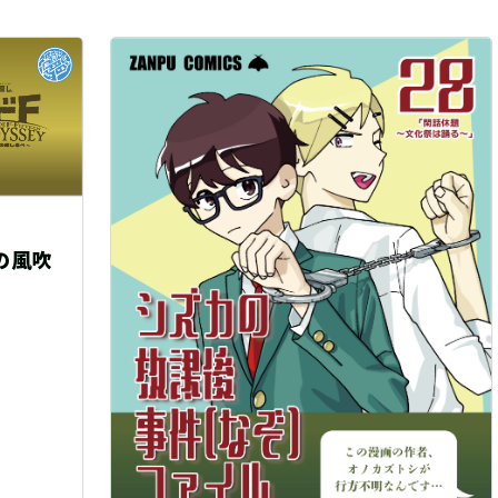
トレーニングクエ
音声ARG『
繭玉工房）
自宅
600 円（税込