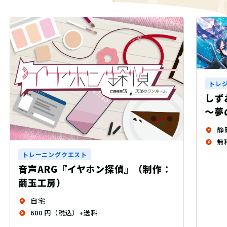
トレジャークエスト
リアル宝
しずおかトレジャーハン
～夢の依頼と不思議な
静岡県
無料
スト
イヤホン探偵』（制作：
）+送料