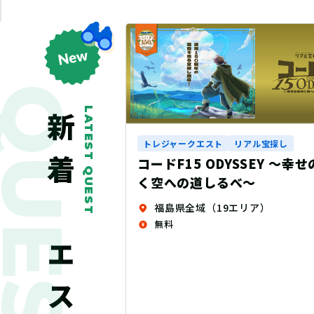
QUEST
LATEST QUEST
新着クエスト
トレジャークエスト
リアル宝探し
コードF15 ODYSSEY ～幸せの風吹
く空への道しるべ～
福島県全域（19エリア）
無料