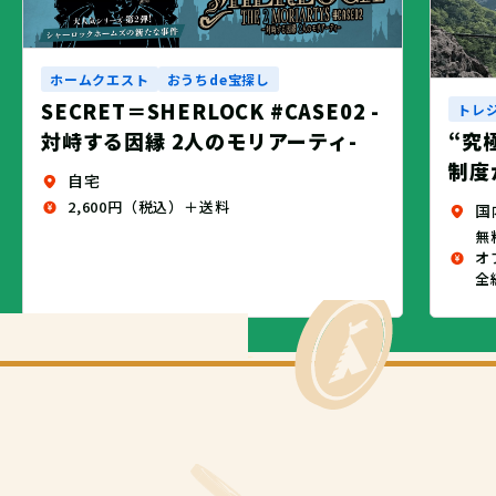
ホームクエスト
おうちde宝探し
SECRET＝SHERLOCK #CASE02 -
トレ
対峙する因縁 2人のモリアーティ-
“究
制度
自宅
2,600円（税込）＋送料
国
無
オ
全