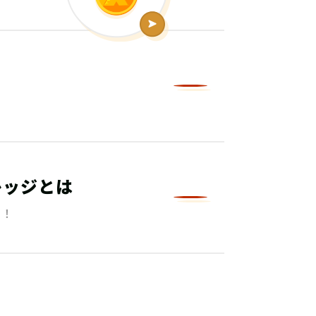
レッジとは
る！