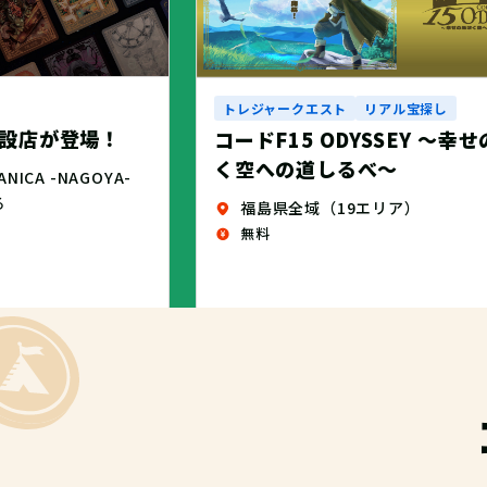
トレジャークエスト
リアル宝探し
設店が登場！
コードF15 ODYSSEY ～幸
く空への道しるべ～
CA -NAGOYA-
る
福島県全域（19エリア）
無料