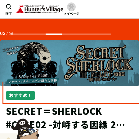
探す
マイページ
04
/
06
おすすめ！
“究極の宝探し”TECにオブザ
ーバー制度が登場！