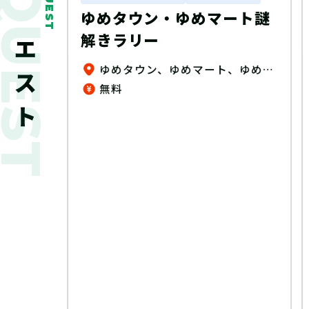
新着クエスト
QUEST
ート謎
マニュライフクエスト～妖
精と失われし力～
ゆめタウン、ゆめマート、ゆめテラス、 ゆめシティ、ゆめモール店内（一部店舗除く）
赤坂周辺エリア
無料