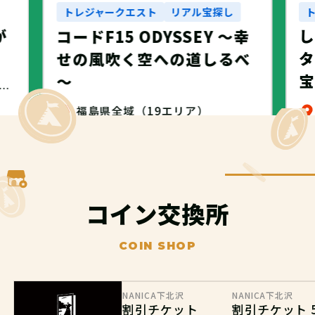
トレジャークエスト
リアル宝探し
が
コードF15 ODYSSEY ～幸
タ
せの風吹く空への道しるべ
～
・名古屋市・NANICA -NAGOYA-
福島県全域（19エリア）
無料
コイン交換所
COIN SHOP
NANICA下北沢
NANICA下北沢
割引チケット
割引チケット 5