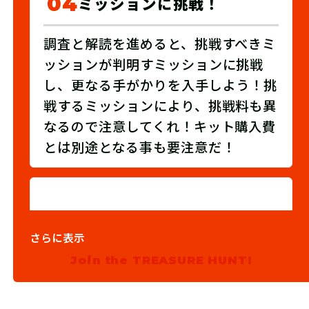
04
ミッションに挑戦！
調査と解読を進めると、挑戦すべきミ
ッションが判明すミッションに挑戦
し、更なる手がかりを入手しよう！挑
戦するミッションにより、挑戦料も異
なるので注意してくれ！キット購入費
とは別途となる事も要注意だ！
05
宝箱発見！
さらに表示
ミッションをクリアして入手した手が
Join the TREASURE HUNT!
かりを基に、宝箱を発見しよう！宝箱
に書かれたキーワードをその場から