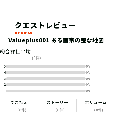
1km以内でHunter'sVillageに報告す
る事でクエストクリアとなる！
クエストレビュー
Valueplus001 ある画家の歪な地図
総合評価平均
(0件)
5
0%
4
0%
3
0%
2
0%
1
0%
てごたえ
ストーリー
ボリューム
(0件)
(0件)
(0件)