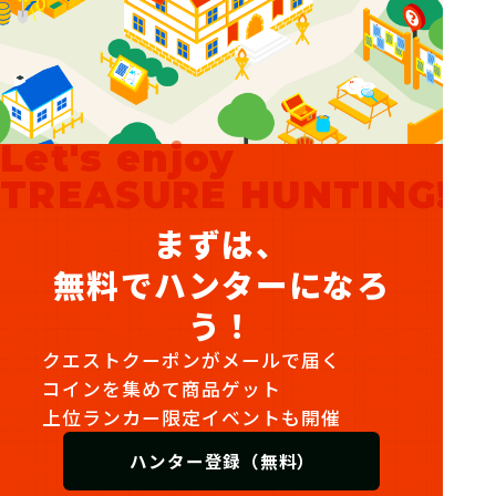
Let's enjoy
TREASURE HUNTING!
まずは、
無料でハンターになろ
う！
クエストクーポンがメールで届く
コインを集めて商品ゲット
上位ランカー限定イベントも開催
ハンター登録（無料）