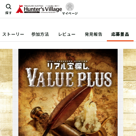
探す
マイページ
ストーリー
参加方法
レビュー
発見報告
応募景品