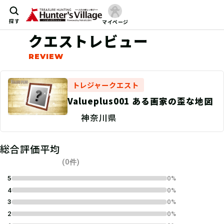
探す
マイページ
クエストレビュー
トレジャークエスト
Valueplus001 ある画家の歪な地図
神奈川県
総合評価平均
(0件)
5
0%
4
0%
3
0%
2
0%