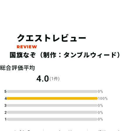
クエストレビュー
国旗なぞ（制作：タンブルウィード）
04
総合評価平均
1.キットを購入する
4.0
(1件)
宝探しSHOPならおうちにキットが届
5
0%
くよ！ 筆記用具やスマートフォンな
4
100%
ど必要なものを準備しよう！
3
0%
2
0%
1
0%