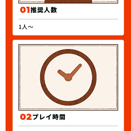
01
推奨人数
1人〜
02
プレイ時間