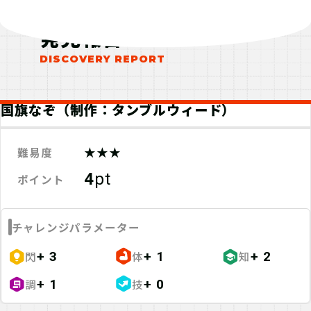
発見報告
国旗なぞ（制作：タンブルウィード）
★★★
難易度
4
pt
ポイント
チャレンジパラメーター
閃
体
知
+ 3
+ 1
+ 2
調
技
+ 1
+ 0