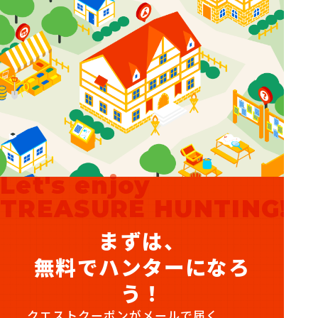
Let's enjoy
TREASURE HUNTING!
まずは、
無料でハンターになろ
う！
クエストクーポンがメールで届く