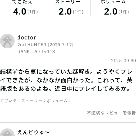
てごたえ
ストーリー
ボリューム
05
2.参加表明をする
4.0
2.0
2.0
(1件)
(1件)
(1件)
参加表明をして、クリア時に参加表明
報酬をGETしよう！
doctor
2nd HUNTER [2025.7-12]
RANK：A / Lv.113
2025-09-30
06
3.謎を解く
結構前から気になっていた謎解き。ようやくプレ
イできたが、なかなか面白かった。これって、英
ストーリーを読んで謎を解こう！ひと
語版もあるのよね。近日中にプレイしてみるか。
りでチャレンジするもよし、お友達や
家族と協力するのもよし！
てごたえ
ストーリー
ボリューム
不適切なレビューを報告
07
4.発見報告をする
えんどりゅ〜