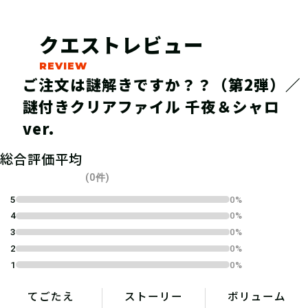
クエストレビュー
ご注文は謎解きですか？？（第2弾）／
謎付きクリアファイル 千夜＆シャロ
ver.
04
2.参加表明をする
総合評価平均
(0件)
参加表明をして、クリア時に参加表明
5
0%
報酬をGETしよう！
4
0%
3
0%
2
0%
1
0%
てごたえ
ストーリー
ボリューム