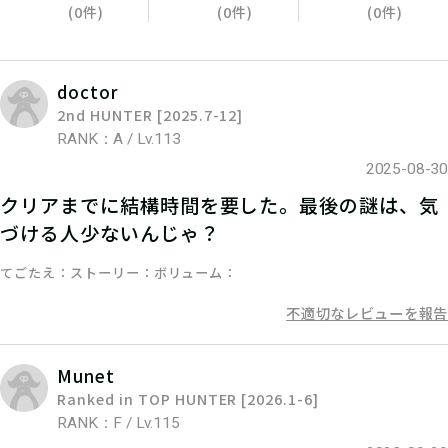
(0件)
(0件)
(0件)
doctor
2nd HUNTER [2025.7-12]
RANK：A / Lv.113
2025-08-30
05
3.謎を解く
クリアまでに結構時間を要した。最後の謎は、気
づける人少ないんじゃ？
ストーリーを読んで謎を解こう！ひと
りでチャレンジするもよし、お友達や
てごたえ
ストーリー
ボリューム
家族と協力するのもよし！
不適切なレビューを報告
Munet
06
Ranked in TOP HUNTER [2026.1-6]
4.発見報告をする
RANK：F / Lv.115