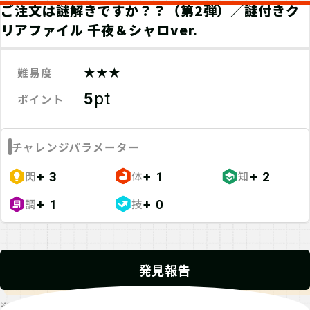
ご注文は謎解きですか？？（第2弾）／謎付きク
リアファイル 千夜＆シャロver.
★★★
難易度
5
pt
ポイント
チャレンジパラメーター
閃
体
知
+ 3
+ 1
+ 2
調
技
+ 1
+ 0
発見報告
※発見報告にGPSを使用するクエストが一部存在します。