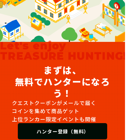
Let's enjoy
TREASURE HUNTING!
まずは、
無料でハンターになろ
う！
クエストクーポンがメールで届く
コインを集めて商品ゲット
上位ランカー限定イベントも開催
ハンター登録（無料）