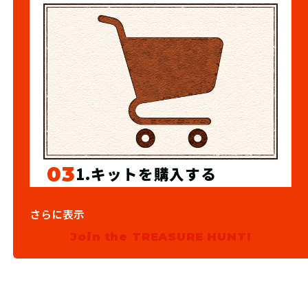
03
1.キットを購入する
宝探しSHOPならおうちにキットが届
さらに表示
くよ！ 筆記用具やスマートフォンな
Join the TREASURE HUNT!
ど必要なものを準備しよう！