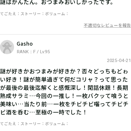
謎はかんたん。おつまみおいしかったです。
マイページで【クリアキーワード】を
てごたえ
ストーリー
ボリューム
入力して、ポイント手に入れよう！
不適切なレビューを報告
Gasho
RANK：F / Lv.95
2025-04-21
謎が好きかおつまみが好きか？否々どっちもどゎ
い好き！謎が簡単過ぎて何だコリャ？って思った
が最後の最後迄解くと感慨深し！閑話休題！長期
熟成サラミ…今回の一推し！一枚バクッて喰うと
美味い…当たり前…一枚をチビチビ囓ってチビチ
ビ酒を呑む…至極の一時でした！
てごたえ
ストーリー
ボリューム