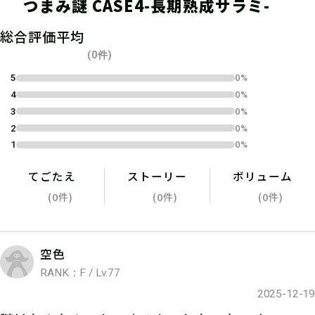
つまみ謎 CASE4-長期熟成サラミ-
04
総合評価平均
1.キットを予約する
(0件)
TAKARAPORTでゲット！
5
0%
4
0%
3
0%
2
0%
1
0%
05
2.謎を解く
てごたえ
ストーリー
ボリューム
ひとりでチャレンジするもよし、お友
(0件)
(0件)
(0件)
達や家族と協力するのもよし！
空色
RANK：F / Lv.77
06
3.答えを入力する
2025-12-19