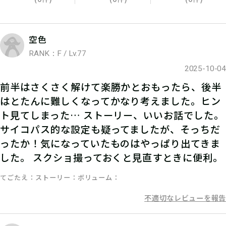
05
参加表明をして、クリア時に参加表明
空色
報酬をGETしよう！
RANK：F / Lv.77
2025-10-04
前半はさくさく解けて楽勝かとおもったら、後半
06
3.謎を解く
はとたんに難しくなってかなり考えました。ヒン
ト見てしまった… ストーリー、いいお話でした。
ストーリーを読んで謎を解こう！ひと
サイコパス的な設定も疑ってましたが、そっちだ
ったか！気になっていたものはやっぱり出てきま
りでチャレンジするもよし、お友達や
した。 スクショ撮っておくと見直すときに便利。
家族と協力するのもよし！
てごたえ
ストーリー
ボリューム
不適切なレビューを報告
07
4.答えを入力する