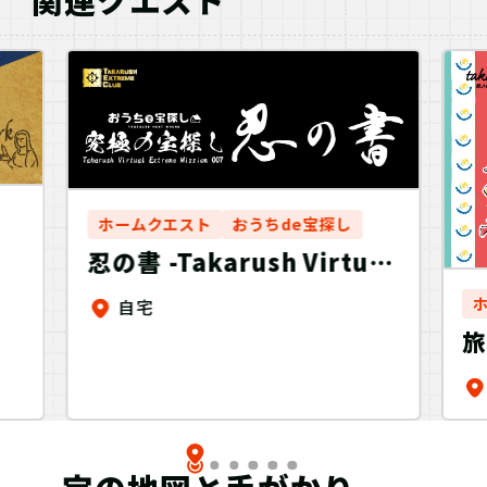
ホームクエスト
おうちde宝探し
メ
忍の書 -Takarush Virtual
t
Extreme Mission 007-
自宅
の