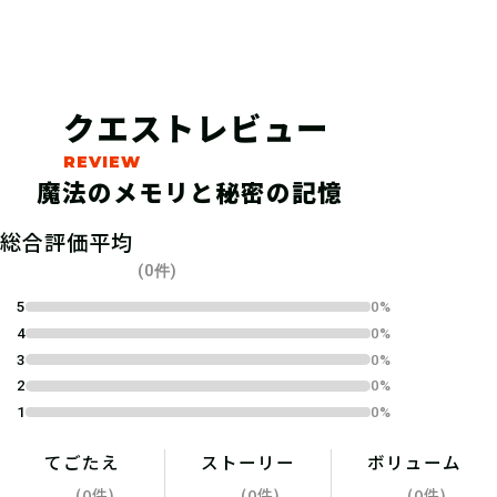
クエストレビュー
魔法のメモリと秘密の記憶
04
総合評価平均
1.キットを購入する
(0件)
宝探しSHOPならおうちにキットが届
5
0%
4
0%
くよ！ 筆記用具やスマートフォンな
3
0%
ど必要なものを準備しよう！
2
0%
1
0%
てごたえ
ストーリー
ボリューム
2.参加表明をする
(0件)
(0件)
(0件)