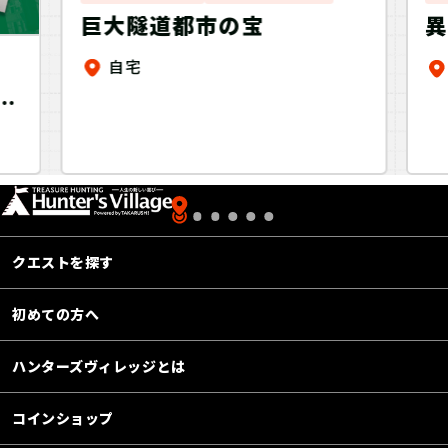
巨大隧道都市の宝
異
自宅
編
テ
謎
クエストを探す
初めての方へ
ハンターズヴィレッジとは
コインショップ