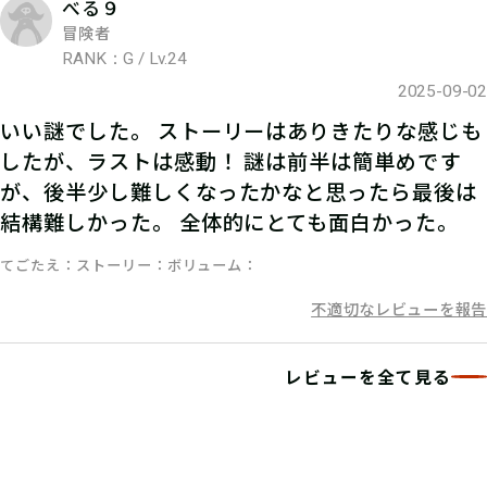
べる９
マイページで【クリアキーワード】を
冒険者
RANK：G / Lv.24
入力して、ポイント手に入れよう！
2025-09-02
いい謎でした。 ストーリーはありきたりな感じも
したが、ラストは感動！ 謎は前半は簡単めです
が、後半少し難しくなったかなと思ったら最後は
結構難しかった。 全体的にとても面白かった。
てごたえ
ストーリー
ボリューム
不適切なレビューを報告
レビューを全て見る