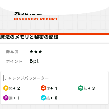
発見報告
魔法のメモリと秘密の記憶
★★★
難易度
6
pt
ポイント
チャレンジパラメーター
閃
体
知
+ 2
+ 1
+ 3
調
技
+ 1
+ 0