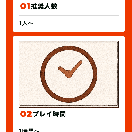
01
推奨人数
1人～
02
プレイ時間
1時間～