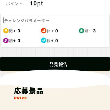
10
pt
ポイント
チャレンジパラメーター
閃
体
知
+ 0
+ 0
+ 3
調
技
+ 0
+ 0
発見報告
※発見報告にGPSを使用するクエストが一部存在します。
応募景品