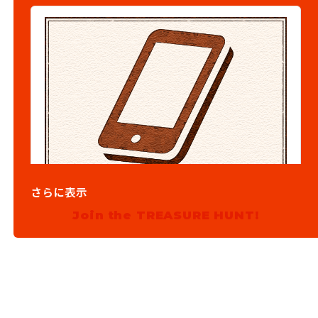
03
ステップ3
さらに表示
Join the TREASURE HUNT!
施設に電話して予約をしよう！