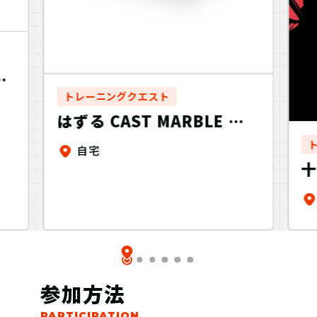
サ
トレーニングクエスト
ニ
はずる CAST MARBLE キ
ャストマーブル～おうちで
自宅
トレーニング＋～
参加方法