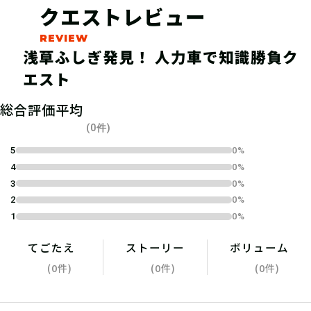
クエストレビュー
浅草ふしぎ発見！ 人力車で知識勝負ク
エスト
総合評価平均
04
ステップ4
(0件)
5
0%
4
0%
指定の受付場所で、スタッフにクエス
3
0%
トチケットを見せよう！
2
0%
1
0%
てごたえ
ストーリー
ボリューム
(0件)
(0件)
(0件)