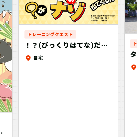
トレーニングクエスト
！？(びっくりはてな)だら
タ
けのナゾ【制作：ナゾトキ
自宅
アドベンチャー】
し
き