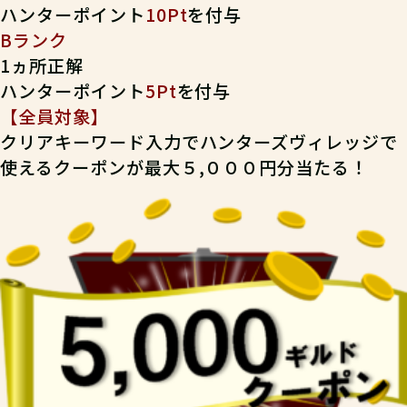
ハンターポイント
10Pt
を付与
Bランク
04
ステップ4
1ヵ所正解
ハンターポイント
5Pt
を付与
【全員対象】
指定の受付場所で、スタッフにクエ
クリアキーワード入力でハンターズヴィレッジで
使えるクーポンが最大５,０００円分当たる！
05
ステップ5