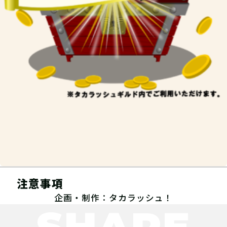
スタッフの指示に従って、クエストミ
ッションに挑戦しよう！
注意事項
06
ステップ6
企画・制作：タカラッシュ！
SHARE
クエストミッションをクリアして、発