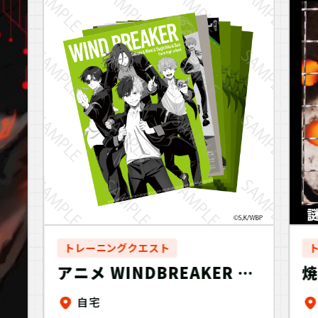
トレーニングクエスト
アニメ WINDBREAKER 謎
焼
ファイル 桜＆楡井＆杉下＆
自宅
蘇枋ver