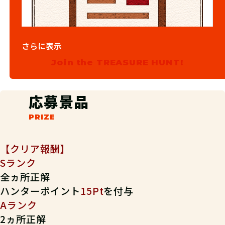
さらに表示
03
ステップ3
Join the TREASURE HUNT!
チケットサイトのURLをブックマーク
応募景品
しよう！
【クリア報酬】
Sランク
全ヵ所正解
ハンターポイント
15Pt
を付与
Aランク
2ヵ所正解