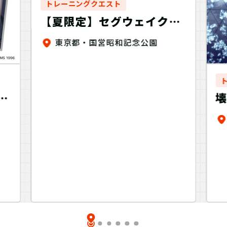
トレーニングクエスト
【夏限定】セグウェイクエ
スト！昭和記念公園2026
東京都・国営昭和記念公園
タ
N