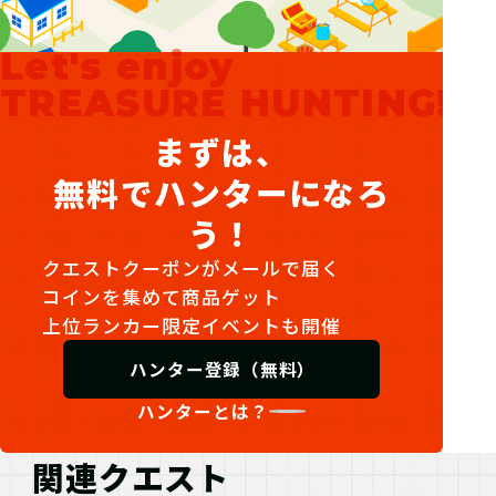
マイページで【クリアキーワード】を
入力して、ポイントを手に入れよう！
Let's enjoy
TREASURE HUNTING!
まずは、
無料でハンターになろ
う！
クエストクーポンがメールで届く
コインを集めて商品ゲット
上位ランカー限定イベントも開催
ハンター登録（無料）
ハンターとは？
関連クエスト