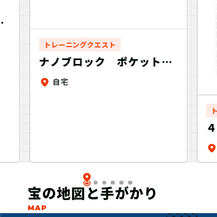
す
イ
トレーニングクエスト
ナノブロック ポケットモ
ンスター メタグロス～おう
自宅
ちでトレーニング＋～
宝の地図と手がかり