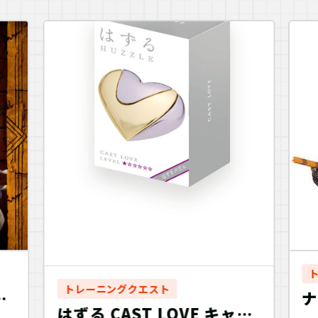
トレーニングクエスト
た
ナ
はずる CAST LOVE キャス