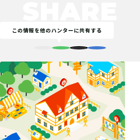
SHARE
宝探しSHOPならおうちにキットが届
くよ！ 筆記用具やスマートフォンな
ど必要なものを準備しよう！
この情報を他のハンターに共有する
05
2.謎を解く
ストーリーを読んで謎を解こう！ひと
りでチャレンジするもよし、お友達や
家族と協力するのもよし！
06
3.答えを入力する