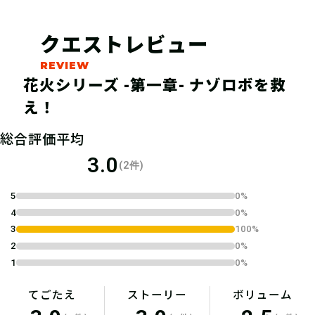
クエストレビュー
花火シリーズ -第一章- ナゾロボを救
え！
総合評価平均
04
2.参加表明をする
3.0
(2件)
5
0%
参加表明をして、クリア時に参加表明
4
0%
報酬をGETしよう！
3
100%
2
0%
1
0%
てごたえ
ストーリー
ボリューム