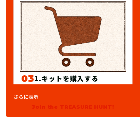
03
1.キットを購入する
宝探しSHOPならおうちにキットが届
さらに表示
くよ！ 筆記用具やスマートフォンな
Join the TREASURE HUNT!
ど必要なものを準備しよう！