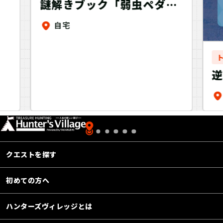
謎解きブック「弱虫ペダル
～Victory Road～」総北
自宅
高校ver.
議
v
クエストを探す
初めての方へ
ハンターズヴィレッジとは