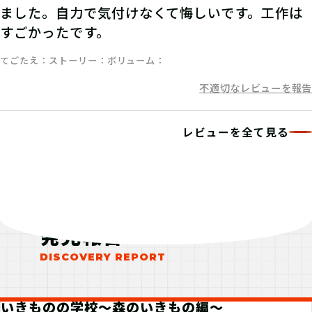
ました。自力で気付けなくて悔しいです。工作は
すごかったです。
てごたえ
ストーリー
ボリューム
06
3.謎を解く
不適切なレビューを報告
ストーリーを読んで謎を解こう！ひと
レビューを全て見る
りでチャレンジするもよし、お友達や
家族と協力するのもよし！
発見報告
07
4.発見報告をする
マイページで【クリアキーワード】を
入力して、ポイント手に入れよう！
いきものの学校～森のいきもの編～