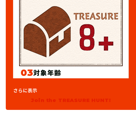
03
対象年齢
8歳以上
さらに表示
※推奨年齢は小学生以上です。
Join the TREASURE HUNT!