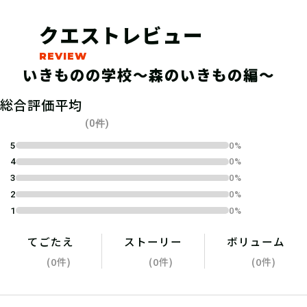
クエストレビュー
いきものの学校〜森のいきもの編〜
総合評価平均
04
1.キットを購入する
(0件)
5
0%
4
0%
宝探しSHOPならおうちにキットが届
3
0%
くよ！ 筆記用具やスマートフォンな
2
0%
ど必要なものを準備しよう！
1
0%
てごたえ
ストーリー
ボリューム
(0件)
(0件)
(0件)