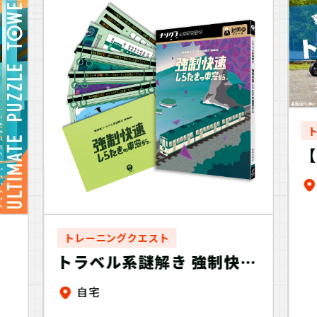
ス
トレーニングクエスト
トラベル系謎解き 強制快速
ル
しらたきの車窓から（制
自宅
作：ClaGla）