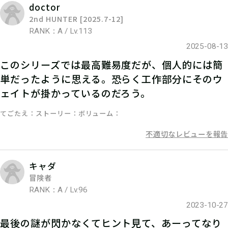
doctor
2nd HUNTER [2025.7-12]
RANK：A / Lv.113
2025-08-13
このシリーズでは最高難易度だが、個人的には簡
単だったように思える。恐らく工作部分にそのウ
05
2.参加表明をする
ェイトが掛かっているのだろう。
参加表明をして、クリア時に参加表明
てごたえ
ストーリー
ボリューム
報酬をGETしよう！
不適切なレビューを報告
キャダ
冒険者
RANK：A / Lv.96
2023-10-27
最後の謎が閃かなくてヒント見て、あーってなり