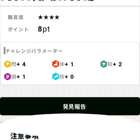
★★★★
難易度
8
pt
ポイント
チャレンジパラメーター
閃
体
知
+ 4
+ 1
+ 2
調
技
+ 1
+ 0
発見報告
※発見報告にGPSを使用するクエストが一部存在します。
注意事項