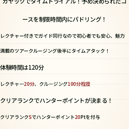
カヤックでタイムトライアル！
予め決められたコ
ースを制限時間内にパドリング！
レクチャー付きでガイド同行なので初心者でも安心、魅力
満載のツアークルージング後半にタイムアタック！
体験時間は120分
レクチャー
20分
、クルージング
100分程度
クリアランクでハンターポイントが決まる！
クリアランク
S
でハンターポイント
20
Ptを付与