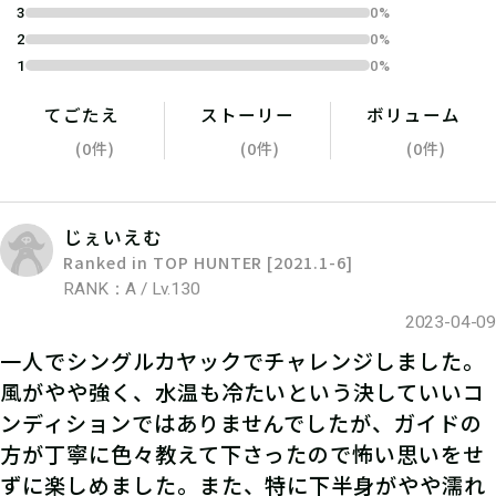
3
0%
トチケットを見せよう！
2
0%
1
0%
てごたえ
ストーリー
ボリューム
(0件)
(0件)
(0件)
じぇいえむ
Ranked in TOP HUNTER [2021.1-6]
RANK：A / Lv.130
2023-04-09
一人でシングルカヤックでチャレンジしました。
05
ステップ5
風がやや強く、水温も冷たいという決していいコ
ンディションではありませんでしたが、ガイドの
スタッフの指示に従って、クエストミ
方が丁寧に色々教えて下さったので怖い思いをせ
ッションに挑戦しよう！
ずに楽しめました。また、特に下半身がやや濡れ