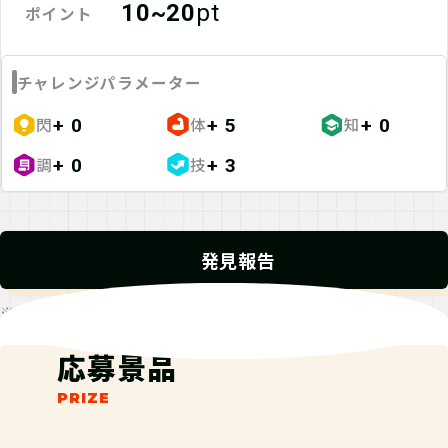
10~20
pt
ポイント
チャレンジパラメーター
閃
体
知
+ 0
+ 5
+ 0
調
技
+ 0
+ 3
発見報告
※発見報告にGPSを使用するクエストが一部存在します。
応募景品