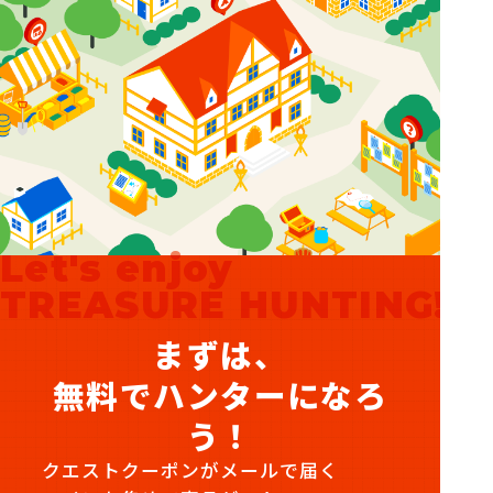
Let's enjoy
TREASURE HUNTING!
まずは、
無料でハンターになろ
う！
クエストクーポンがメールで届く