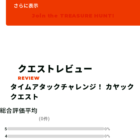
03
ステップ3
さらに表示
Join the TREASURE HUNT!
施設に電話して予約をしよう！
クエストレビュー
タイムアタックチャレンジ！ カヤック
クエスト
総合評価平均
04
ステップ4
(0件)
5
0%
4
0%
指定の受付場所で、スタッフにクエス