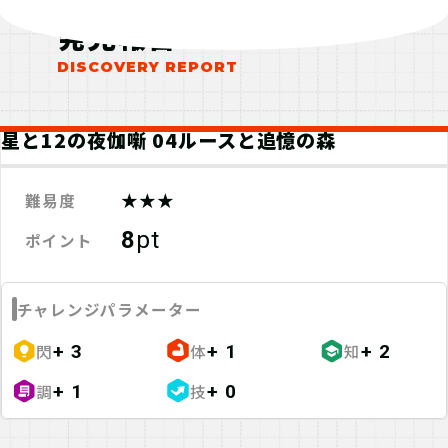
発見報告
星と12の夜伽噺 04ルースと追憶の森
★★★
難易度
8
pt
ポイント
チャレンジパラメーター
閃
体
知
+ 3
+ 1
+ 2
調
技
+ 1
+ 0