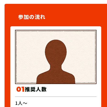
参加の流れ
01
推奨人数
1人～