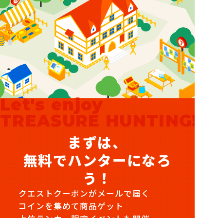
Let's enjoy
TREASURE HUNTING!
まずは、
無料でハンターになろ
う！
クエストクーポンがメールで届く
コインを集めて商品ゲット