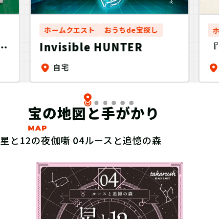
ホームクエスト
おうちde宝探し
編
Invisible HUNTER
『
テ
自宅
謎
よ
宝の地図と手がかり
星と12の夜伽噺 04ルースと追憶の森