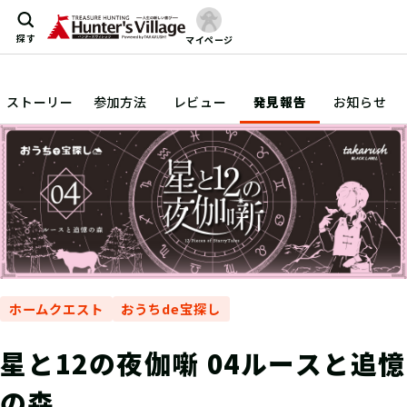
探す
マイページ
ストーリー
参加方法
レビュー
発見報告
お知らせ
ホームクエスト
おうちde宝探し
星と12の夜伽噺 04ルースと追憶
の森