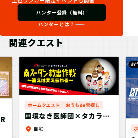
上位ランカー限定イベントも開催
ハンター登録（無料）
ハンターとは？
関連クエスト
ホームクエスト
おうちde宝探し
国境なき医師団×タカラッ
ER
シュ！ 南スーダン救出作
自宅
戦-答えは変えられる-