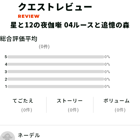
クエストレビュー
星と12の夜伽噺 04ルースと追憶の森
04
総合評価平均
1.キットを購入する
(0件)
宝探しSHOPならおうちにキットが届
5
0%
4
0%
くよ！ 筆記用具やスマートフォンな
3
0%
ど必要なものを準備しよう！
2
0%
1
0%
てごたえ
ストーリー
ボリューム
(0件)
(0件)
(0件)
ネーデル