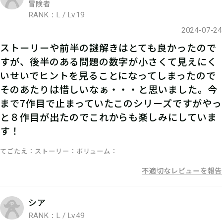
冒険者
RANK：L / Lv.19
2024-07-24
ストーリーや前半の謎解きはとても良かったので
05
2.参加表明をする
すが、後半のある問題の数字が小さくて見えにく
いせいでヒントを見ることになってしまったので
参加表明をして、クリア時に参加表明
そのあたりは惜しいなぁ・・・と思いました。今
報酬をGETしよう！
まで7作目で止まっていたこのシリーズですがやっ
と８作目が出たのでこれからも楽しみにしていま
す！
てごたえ
ストーリー
ボリューム
不適切なレビューを報告
シア
RANK：L / Lv.49