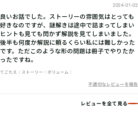
2024-01-02
06
3.謎を解く
良いお話でした。ストーリーの雰囲気はとっても
好きなのですが、謎解きは途中で詰まってしまい
ヒントも見ても閃かず解説を見てしまいました。
ストーリーを読んで謎を解こう！ひと
後半も何度か解説に頼るくらい私には難しかった
りでチャレンジするもよし、お友達や
です。ただこのような形の問題は冊子でやりたか
家族と協力するのもよし！
ったですね。
てごたえ
ストーリー
ボリューム
07
不適切なレビューを報告
4.答えを入力する
マイページで【クリアキーワード】を
レビューを全て見る
入力して、ポイント手に入れよう！