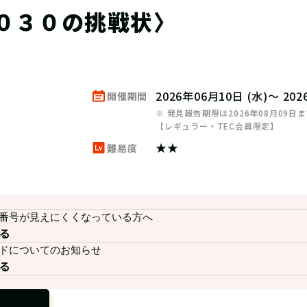
０３０の挑戦状〉
】
2026年06月10日 (水)～ 20
開催期間
※ 発見報告期限は2026年08月09日
【レギュラー・TEC会員限定】
★★
難易度
の番号が見えにくくなっている方へ
る
ードについてのお知らせ
る