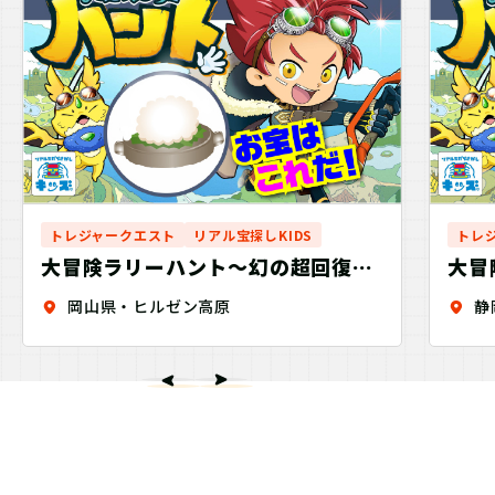
トレジャークエスト
リアル宝探しKIDS
トレ
大冒険ラリーハント〜幻の超回復ジ
大冒
ンギスカンを探せ！〜
ツチ
岡山県・ヒルゼン高原
静