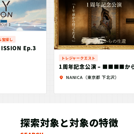
ル宝探し
ISSION Ep.3
トレジャークエスト
1周年記念公演 – ■■■■か
還【公演型謎解きイベント】
NANICA（東京都 下北沢）
探索対象と対象の特徴