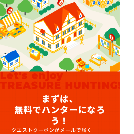
Let's enjoy
TREASURE HUNTING!
まずは、
無料でハンターになろ
う！
クエストクーポンがメールで届く