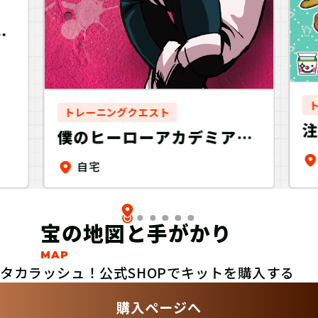
宮
トレーニングクエスト
僕のヒーローアカデミア
謎ファイル 麗日お茶子
自宅
ver「お茶の子サイサイ」
宝の地図と手がかり
タカラッシュ！公式SHOPでキットを購入する
購入ページへ