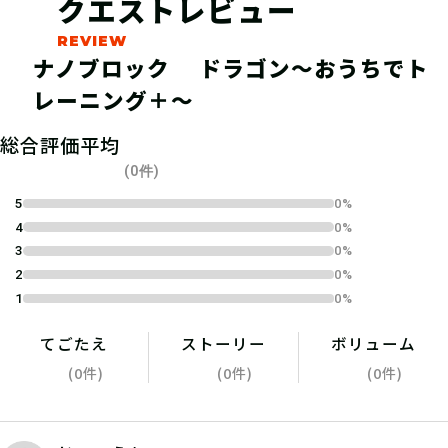
クエストレビュー
ナノブロック ドラゴン〜おうちでト
レーニング＋〜
04
2.参加表明をする
総合評価平均
(0件)
参加表明をして、クリア時に参加表明
5
0%
4
0%
報酬をGETしよう！
3
0%
2
0%
1
0%
05
3.組み立てる
てごたえ
ストーリー
ボリューム
(0件)
(0件)
(0件)
手順通りにブロックを組み立てよう！
ひとりでチャレンジするもよし、お友