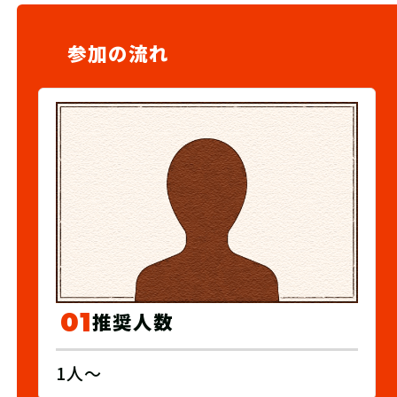
参加の流れ
01
推奨人数
1人〜