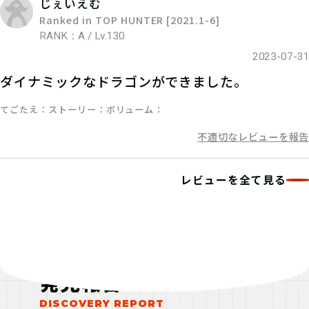
じぇいえむ
達や家族と協力するのもよし！
Ranked in TOP HUNTER [2021.1-6]
RANK：A / Lv.130
2023-07-31
06
ダイナミックなドラゴンができました。
4.発見報告をする
てごたえ
ストーリー
ボリューム
発見報告ボタンを押して、画像報告を
不適切なレビューを報告
しよう！
レビューを全て見る
発見報告