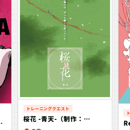
トレーニングクエスト
桜花 -青天-（制作：
ア
R
NoEscape）