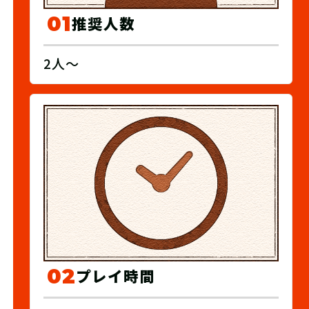
01
推奨人数
2人〜
02
プレイ時間