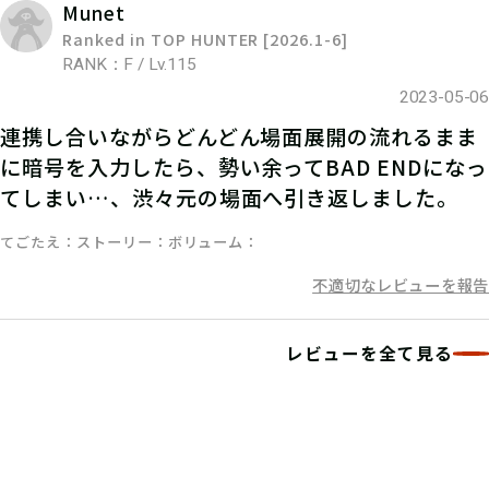
Munet
06
4.発見報告をする
Ranked in TOP HUNTER [2026.1-6]
RANK：F / Lv.115
マイページで【クリアキーワード】を
2023-05-06
入力して、ポイント手に入れよう！
連携し合いながらどんどん場面展開の流れるまま
に暗号を入力したら、勢い余ってBAD ENDになっ
てしまい…、渋々元の場面へ引き返しました。
てごたえ
ストーリー
ボリューム
不適切なレビューを報告
レビューを全て見る