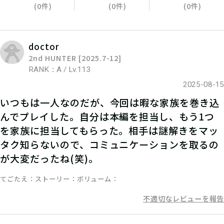
(0件)
(0件)
(0件)
doctor
2nd HUNTER [2025.7-12]
RANK：A / Lv.113
2025-08-15
いつもは一人なのだが、今回は暇な家族を巻き込
んでプレイした。自分は本編を担当し、もう1つ
05
3.謎を解く
を家族に担当してもらった。相手は謎解きをマッ
タク知らないので、コミュニケーションを取るの
ストーリーを読んで謎を解こう！ひと
が大変だったね(笑)。
りでチャレンジするもよし、お友達や
家族と協力するのもよし！
てごたえ
ストーリー
ボリューム
不適切なレビューを報告