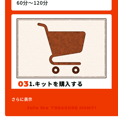
60分～120分
03
1.キットを購入する
宝探しSHOPならおうちにキットが届
さらに表示
くよ！ 筆記用具やスマートフォンな
Join the TREASURE HUNT!
ど必要なものを準備しよう！