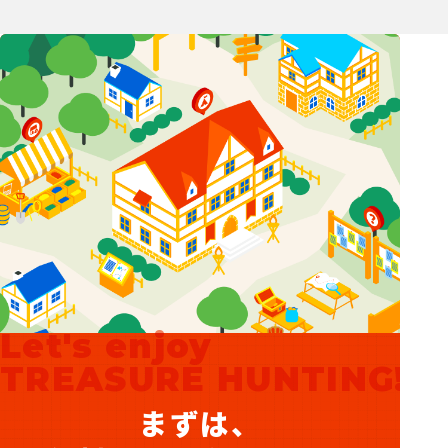
Let's enjoy
TREASURE HUNTING!
まずは、