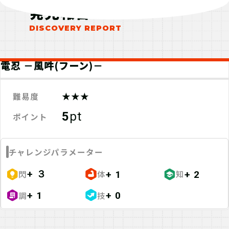
発見報告
電忍 －風吽(フーン)－
★★★
難易度
5
pt
ポイント
チャレンジパラメーター
+ ３
閃
体
知
+ 1
+ 2
調
技
+ 1
+ 0