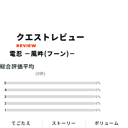
クエストレビュー
電忍 －風吽(フーン)－
総合評価平均
(0件)
04
2.参加表明をする
5
0%
4
0%
3
0%
参加表明をして、クリア時に参加表明
2
0%
報酬をGETしよう！
1
0%
てごたえ
ストーリー
ボリューム