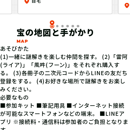
自宅
」
レ
宝の地図と手がかり
あそびかた
(1)一緒に謎解きを楽しむ仲間を探す。 (2)「雷阿
(ライア)」「風吽(フーン)」をそれぞれ購入す
る。 (3)各冊子の二次元コードからLINEの友だち
登録をする。 (4)お好きな場所で謎解きをお楽し
みください。
必要なもの
■参加キット ■筆記用具 ■
インターネット接続
が可能なスマートフォンなどの端末。 ■LINEア
プリ ※接続料・通信料は参加者のご負担となりま
す。