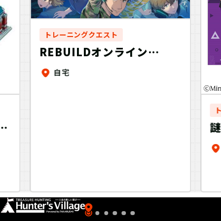
トレーニングクエスト
REBUILDオンライン
「Z=SECURITY採用試験」
自宅
の
謎
ち
R