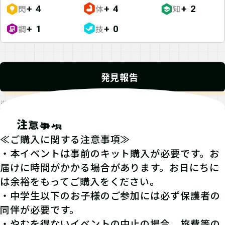
閃
体
知
+ 4
+ 4
+ 2
調
技
+ 1
+ 0
発見報告
※発見報告にGPSを使用するクエストが一部存在します。
注意事項
≪ご購入に関する注意事項≫
・本イベントは事前のキット購入が必要です。お
届けに時間がかかる場合があります。お日にちに
は余裕をもってご購入をください。
・中学生以下のお子様のご参加には必ず保護者の
同伴が必要です。
・やむを得ないイベントの中止の場合、旅費等の