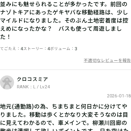
並みにも魅せられることが多かったです。前回の
ナゾトキアにあったゲキヤバな移動経路は、少し
マイルドになりました。そのぶん土地密着度は控
えめになったかな？ バスも使って周遊しまし
た！
てごたえ
ストーリー
ボリューム
4
4
3
不適切なレビューを報告
クロコスミア
RANK：L / Lv.24
2026-01-18
地元(通勤路)の為、ちまちまと何日かに分けてや
りました。移動は歩くとかなり大変そうなのは目
に見えてわかるので、車メインで。柳瀬川回廊の
散歩は満喫して欲しいポイントです。 日を空けた