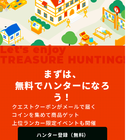
Let's enjoy
TREASURE HUNTING!
まずは、
無料でハンターになろ
う！
クエストクーポンがメールで届く
コインを集めて商品ゲット
上位ランカー限定イベントも開催
ハンター登録（無料）