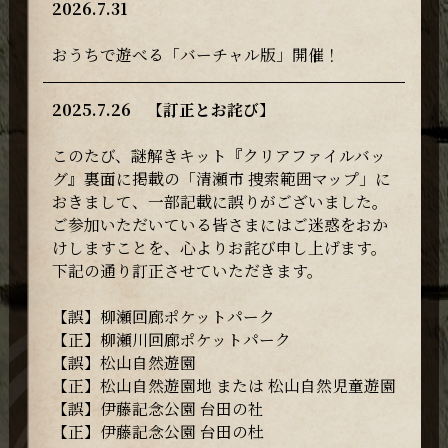
2026.7.31
おうちで遊べる「バーチャル版」開催！
2025.7.26 【訂正とお詫び】
このたび、謎解きキット『クリアファイルバッ
グ』裏面に掲載の「清瀬市 捜索範囲マップ」に
おきまして、一部記載に誤りがございました。
ご参加いただいている皆さまにはご迷惑をおか
けしますことを、心よりお詫び申し上げます。
下記の通り訂正させていただきます。
【誤】柳瀬回廊ポケットパーク
【正】柳瀬川回廊ポケットパーク
【誤】松山自然遊園
【正】松山自然遊園地 または 松山自然児童遊園
【誤】伊藤記念公園 台田の社
【正】伊藤記念公園 台田の杜