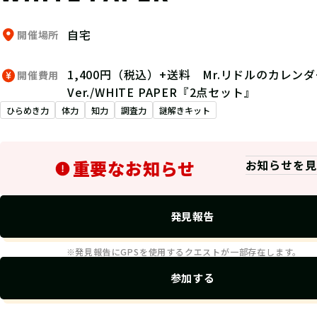
自宅
開催場所
1,400円（税込）+送料 Mr.リドルのカレンダ
開催費用
Ver./WHITE PAPER『2点セット』
ひらめき力
体力
知力
調査力
謎解きキット
重要なお知らせ
お知らせを見
発見報告
※発見報告にGPSを使用するクエストが一部存在します。
参加する