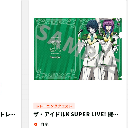
トレーニングクエスト
トレー
ザ・アイドルK SUPER LIVE! 謎付
きクリアファイル jungleプロ4編
自宅