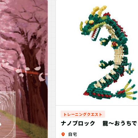
トレーニングクエスト
ナノブロック 龍～おうちで
ニング＋～
自宅