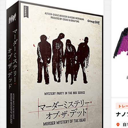
トレ
ナノ
トレ
自