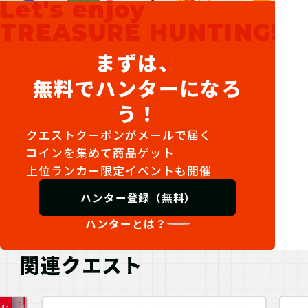
Let's enjoy
参加表明をして、クリア時に参加表明
報酬をGETしよう！
TREASURE HUNTING!
まずは、
無料でハンターになろ
う！
クエストクーポンがメールで届く
コインを集めて商品ゲット
上位ランカー限定イベントも開催
ハンター登録（無料）
ハンターとは？
06
3.謎を解く
関連クエスト
ストーリーを読んで謎を解こう！ひと
りでチャレンジするもよし、お友達や