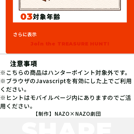
03
対象年齢
12歳以上
さらに表示
Join the TREASURE HUNT!
注意事項
※こちらの商品はハンターポイント対象外です。
※ブラウザのJavascriptを有効にした上でご利用
ください。
※ヒントはモバイルページ内にありますのでご活
用ください。
【制作】NAZO×NAZO劇団
SHARE
04
1.キットを購入する