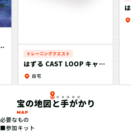
は
トレーニングクエスト
イ
はずる CAST LOOP キャス
トループ～おうちでトレー
自宅
ニング＋～
宝の地図と手がかり
必要なもの
■参加キット