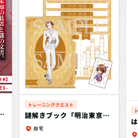
家族と協力するのもよし！
07
4.発見報告をする
マイページで【クリアキーワード】を
入力して、ポイント手に入れよう！
トレーニングクエスト
2
謎解きブック「明治東亰恋
は
伽～月蝕の交響曲～」川上
自宅
音二郎