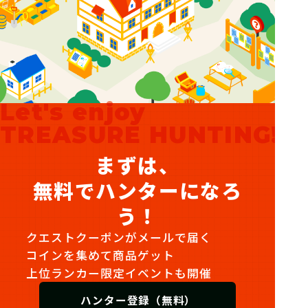
Let's enjoy
TREASURE HUNTING!
まずは、
無料でハンターになろ
う！
クエストクーポンがメールで届く
コインを集めて商品ゲット
上位ランカー限定イベントも開催
ハンター登録（無料）