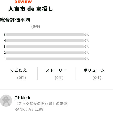
のキーワード」を報告しよう。詳しく
人吉市 de 宝探し
は参加冊子の「発見報告」の欄をチェ
ックしよう！
総合評価平均
(0件)
5
0%
4
0%
3
0%
2
0%
1
0%
てごたえ
ストーリー
ボリューム
(0件)
(0件)
(0件)
04
ハンターポイントをゲット
OhNick
しよう！
【フック船長の隠れ家】の常連
RANK：A / Lv.99