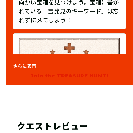
向かい宝箱を見つけよう。宝箱に書か
れている「宝発見のキーワード」は忘
れずにメモしよう！
さらに表示
Join the TREASURE HUNT!
03
発見報告をしよう！
クエストレビュー
宝箱を発見できたらWEBで「宝発見