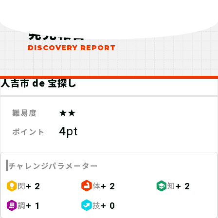
発見報告
人吉市 de 宝探し
★★
難易度
4
pt
ポイント
チャレンジパラメーター
閃
体
知
+ 2
+ 2
+ 2
調
技
+ 1
+ 0