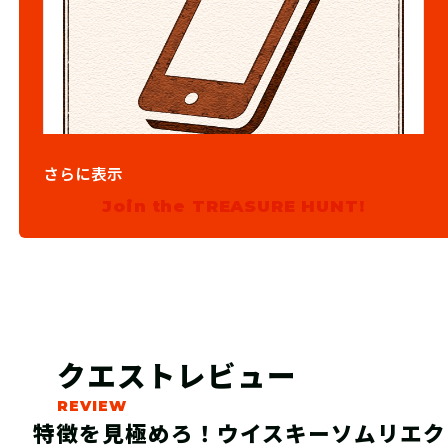
03
ステップ3
さらに表示
Join the TREASURE HUNT!
混雑の場合、事前予約をしよう！
クエストレビュー
特徴を見極めろ！ウイスキーソムリエク