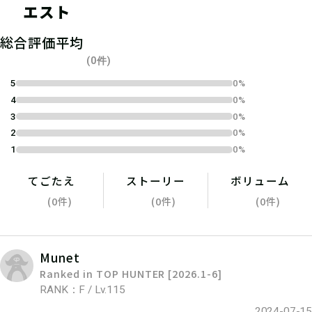
エスト
総合評価平均
04
ステップ4
(0件)
5
0%
4
0%
指定の受付場所で、スタッフにクエス
3
0%
トチケットを見せよう！
2
0%
1
0%
てごたえ
ストーリー
ボリューム
(0件)
(0件)
(0件)
Munet
Ranked in TOP HUNTER [2026.1-6]
RANK：F / Lv.115
2024-07-15