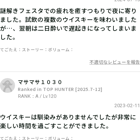
謎解きフェスタでの疲れを癒すつもりで夜に寄り
05
ステップ5
ました。試飲の複数のウイスキーを味わいました
が…、翌朝は二日酔いで遅起きになってしまいま
スタッフの指示に従って、クエストミ
した。
ッションに挑戦しよう！
てごたえ
ストーリー
ボリューム
不適切なレビューを報告
マサマサ１０３０
Ranked in TOP HUNTER [2025.7-12]
RANK：A / Lv.120
2023-02-11
ウイスキーは馴染みがありませんでしたが非常に
楽しい時間を過ごすことができました。
06
ステップ6
てごたえ
ストーリー
ボリューム