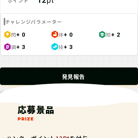
12
pt
ポイント
チャレンジパラメーター
閃
体
知
+ 0
+ 0
+ 2
調
技
+ 3
+ 3
発見報告
※発見報告にGPSを使用するクエストが一部存在します。
応募景品