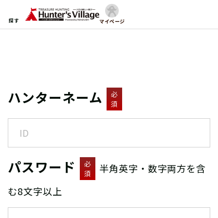
探す
マイページ
ハンターネーム
必
須
パスワード
必
半角英字・数字両方を含
須
む8文字以上