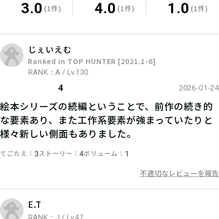
3.0
4.0
1.0
(1件)
(1件)
(1件)
じぇいえむ
Ranked in TOP HUNTER [2021.1-6]
RANK：A / Lv.130
4
2026-01-24
05
絵本シリーズの続編ということで、前作の続き的
3.謎を解く
な要素あり、また工作系要素が強まっていたりと
様々新しい側面もありました。
ストーリーを読んで謎を解こう！ひと
りでチャレンジするもよし、お友達や
てごたえ
ストーリー
ボリューム
3
4
1
家族と協力するのもよし！
不適切なレビューを報告
E.T
06
4.答えを入力する
RANK：J / Lv.47