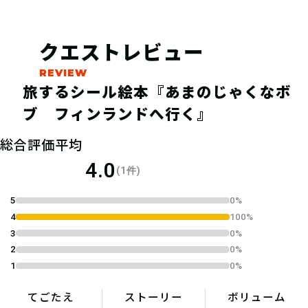
クエストレビュー
旅するシール絵本『あまのじゃくなボ
ブ フィンランドへ行く』
総合評価平均
04
2.キットを購入する
4.0
(1件)
5
0%
宝探しSHOPならおうちにキットが届
4
100%
くよ！ 筆記用具やスマートフォンな
3
0%
ど必要なものを準備しよう！
2
0%
1
0%
てごたえ
ストーリー
ボリューム