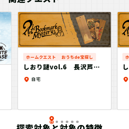
ホームクエスト
おうちde宝探し
しおり謎vol.6 長沢芦雪
し
「白象黒牛図屏風」-Art
「
自宅
Bookmark Mystery-
B
探索対象と対象の特徴