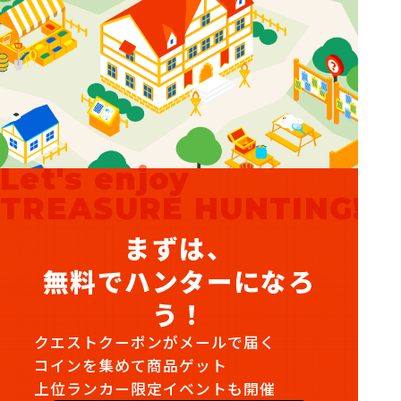
Let's enjoy
TREASURE HUNTING!
まずは、
無料でハンターになろ
う！
クエストクーポンがメールで届く
コインを集めて商品ゲット
上位ランカー限定イベントも開催