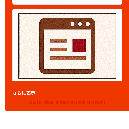
03
1.参加表明をする
さらに表示
参加表明をして、クリア時に参加表明
Join the TREASURE HUNT!
報酬をGETしよう！