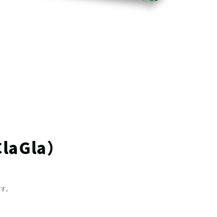
aGla）
ます。