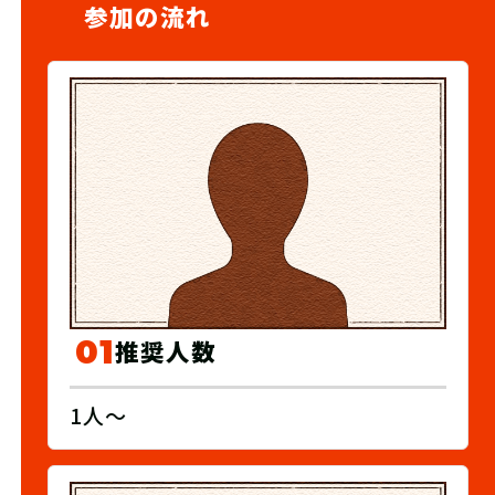
参加の流れ
01
推奨人数
1人〜