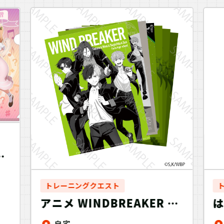
？
ア
.
トレーニングクエスト
アニメ WINDBREAKER 謎
は
ファイル 桜＆楡井＆杉下＆
自宅