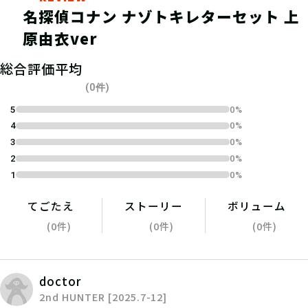
名探偵コナン ナゾトキレターセット 上
原由衣ver
総合評価平均
04
2.謎を解く
(0件)
5
0%
4
0%
ストーリーを読んで謎を解こう！ひと
3
0%
りでチャレンジするもよし、お友達や
2
0%
家族と協力するのもよし！
1
0%
てごたえ
ストーリー
ボリューム
(0件)
(0件)
(0件)
doctor
2nd HUNTER [2025.7-12]