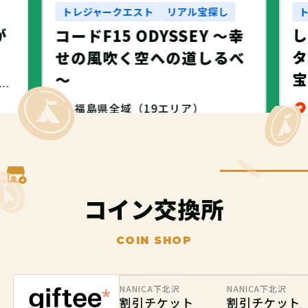
トレジャークエスト
リアル宝探し
が
コードF15 ODYSSEY ～幸
タ
せの風吹く空への道しるべ
～
・名古屋市・NANICA -NAGOYA-
福島県全域（19エリア）
無料
コイン交換所
COIN SHOP
NANICA下北沢
NANICA下北沢
割引チケット
割引チケット