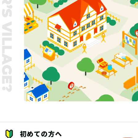
UNTER’S VILLAGE?
初めての方へ