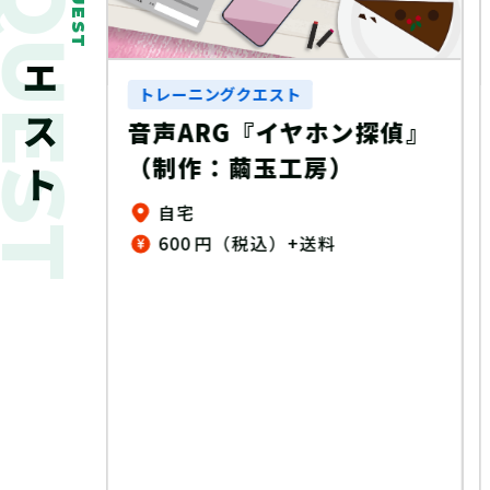
新着クエスト
QUEST
トレーニングクエスト
音声ARG『イヤホン探偵』
（制作：繭玉工房）
自宅
600 円（税込）+送料
の放課
制作：