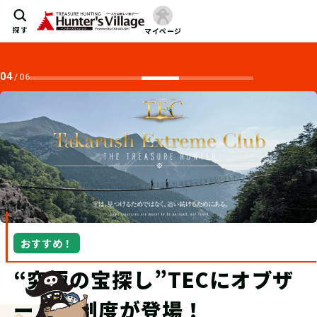
探す
マイページ
04
/
06
おすすめ！
“究極の宝探し”TECにオブザ
ーバー制度が登場！