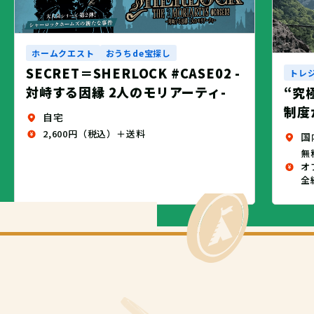
ホームクエスト
おうちde宝探し
SECRET＝SHERLOCK #CASE02 -
トレ
対峙する因縁 2人のモリアーティ-
“究
制度
自宅
2,600円（税込）＋送料
国
無
オ
全