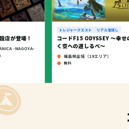
トレジャークエスト
リアル宝探し
設店が登場！
コードF15 ODYSSEY ～幸
く空への道しるべ～
CA -NAGOYA-
る
福島県全域（19エリア）
無料