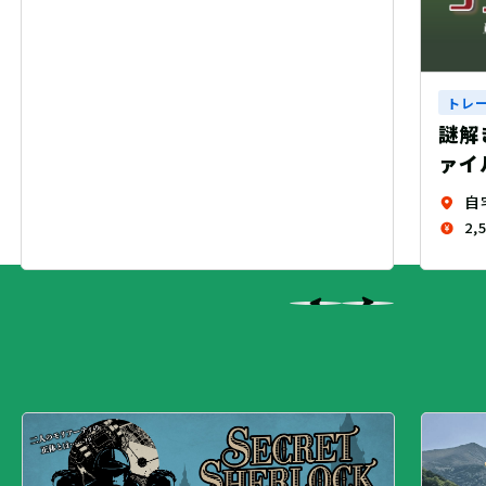
トレーニングクエスト
謎解きARG『シズカの放課後事件フ
ァイル』（制作：繭玉工房）
自宅
2,500 円（税込）+送料