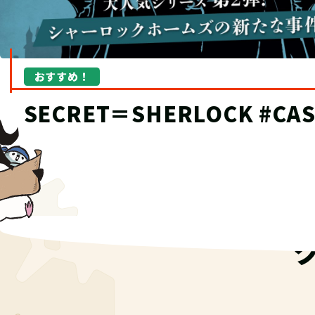
おすすめ！
“究極の宝探し”TECにオブ