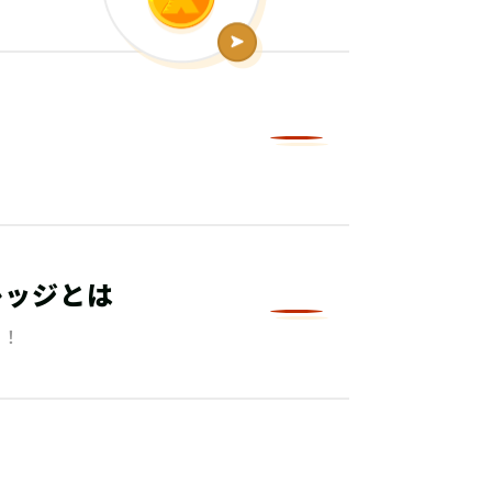
レッジとは
る！