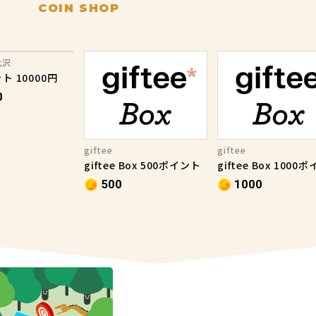
COIN SHOP
北沢
 10000円
0
giftee
giftee
giftee Box 500ポイント
giftee Box 1000
500
1000