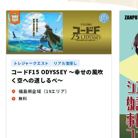
トレ
音声
繭玉
6