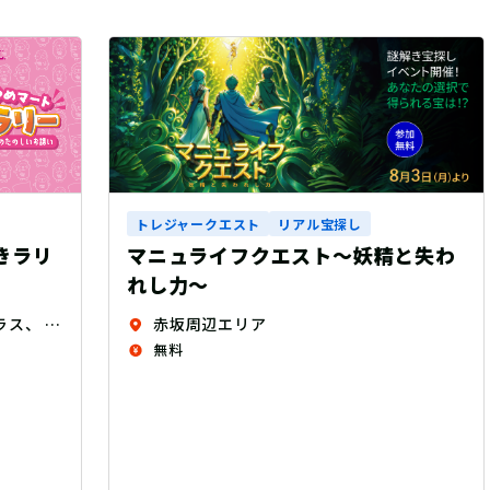
トレジャークエスト
リアル宝探し
と失わ
コードF15 ODYSSEY ～幸せの風吹
く空への道しるべ～
福島県全域（19エリア）
無料