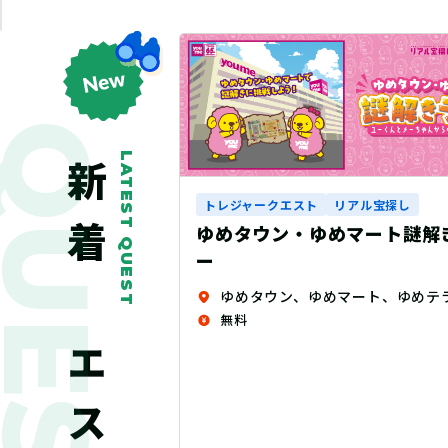
QUEST
LATEST QUEST
新着クエスト
ル宝探し
トレジャークエスト
リアル宝探し
マート謎解きラリ
マニュライフクエスト～妖精
れし力～
ゆめタウン、ゆめマート、ゆめテラス、 ゆめシティ、ゆめモール店内（一部店舗除く）
赤坂周辺エリア
無料