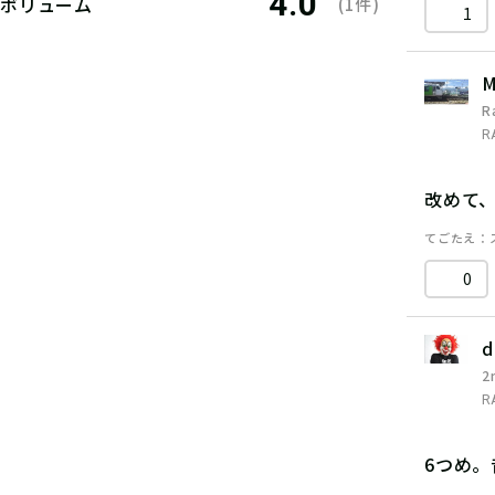
4.0
ボリューム
(1件)
1
M
R
R
改めて
てごたえ
0
d
2
R
6つめ