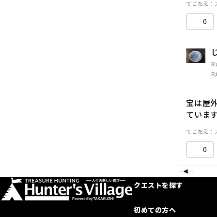
てごたえ
0
R
R
宝は屋
ていま
てごたえ
0
クエストを探す
初めての方へ