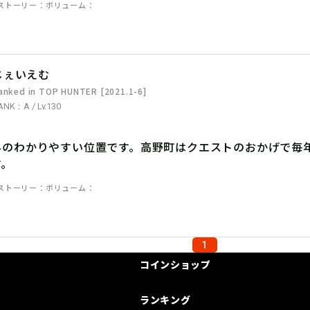
ストーリー
ボリューム
じぇいえむ
anked in TOP HUNTER [2021.1-6]
ANK：A / Lv.130
外のわかりやすい位置です。高野町はクエストのおかげで毎
す。
ストーリー
ボリューム
1
コインショップ
ランキング