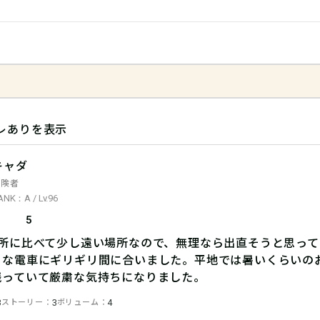
レありを表示
キャダ
冒険者
ANK：A / Lv.96
5
箇所に比べて少し遠い場所なので、無理なら出直そうと思っ
うな電車にギリギリ間に合いました。平地では暑いくらいの
残っていて厳粛な気持ちになりました。
ストーリー
ボリューム
3
3
4