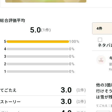
総合評価平均
5.0
4件
(1件)
5
100%
ネタバ
4
0%
3
0%
2
0%
R
1
0%
他の3
3.0
てごたえ
(1件)
行けそ
は雪が
3.0
ストーリー
(1件)
てごたえ