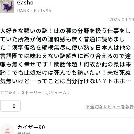
Gasho
RANK：F / Lv.95
2025-09-19
大好きな類いの謎！此の種の分野を扱う仕事をし
ていた所為か何の違和感も無く普通に読めまし
た！漢字仮名を縦横無尽に使い熟す日本人は他の
言語圏では味わえない謎解きに巡り合えるので途
轍も無く幸せです！閑話休題！何故か此の県は未
踏！でも此処だけは死んでも訪いたい！未だ死ぬ
気無いけど…ってことは当分行けない？トホホ…
てごたえ
ストーリー
ボリューム
0
不適切なレビューを報告
カイザー90
冒険者