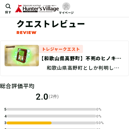
探す
マイページ
クエストレビュー
トレジャークエスト
【和歌山県高野町】不死のヒノキを
探せ！/捜索地点特定 Discovery
和歌山県高野町としか判明してい
ない。
総合評価平均
2.0
(2件)
5
0%
4
0%
3
50%