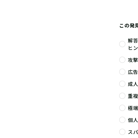
この発
解
ヒ
攻
広
成
重
極
個
ス