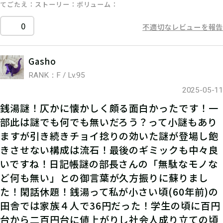
てごたえ
ストーリー
ボリューム
0
不適切なレビューを報告
Gasho
RANK：F / Lv.95
2025-05-11
銭湯謎！仄かに懐かしく頗る面白かったです！一
部此は謎でも何でも無いだろう？って小謎もあり
ますが引き続きチョイ捻りの効いた謎が登場し飽
きさせない構成は流石！最後のギミックも中々良
いですね！日記帳謎の部長さんの「無駄なモノな
ど何も無い」との御言葉が久方振りに蘇りまし
た！閑話休題！銭湯って私が小さい頃(60年前)の
田舎では家族４人で36円だった！学生の頃に百円
台から二百円台に値上がりし社会人成り立ての頃