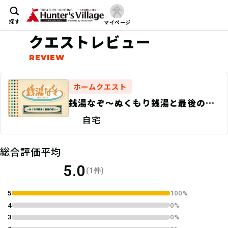
探す
マイページ
クエストレビュー
ホームクエスト
銭湯なぞ〜ぬくもり銭湯と最後の願
い〜
自宅
総合評価平均
5.0
(1件)
5
100%
4
0%
3
0%