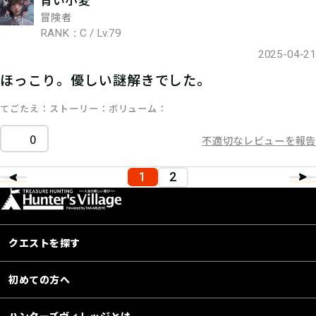
青い小麦
冒険者
RANK：C / Lv.79
2025-04-21
ほっこり。優しい謎解きでした。
てごたえ
ストーリー
ボリューム
0
不適切なレビューを報告
1
2
クエストを探す
初めての方へ
ハンターズヴィレッジとは