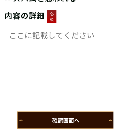
内容の詳細
必
須