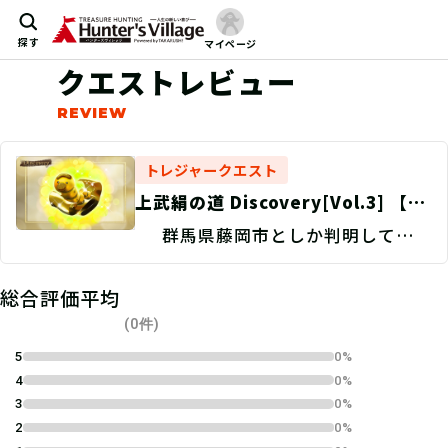
探す
マイページ
クエストレビュー
トレジャークエスト
上武絹の道 Discovery[Vol.3] 【富
岡市の謎】幻の黄金蚕を探せ！/宝物
群馬県藤岡市としか判明していな
パネル
い。
総合評価平均
(0件)
5
0%
4
0%
3
0%
2
0%