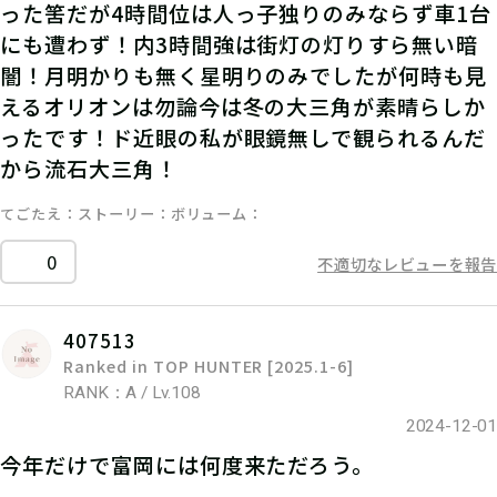
った筈だが4時間位は人っ子独りのみならず車1台
にも遭わず！内3時間強は街灯の灯りすら無い暗
闇！月明かりも無く星明りのみでしたが何時も見
えるオリオンは勿論今は冬の大三角が素晴らしか
ったです！ド近眼の私が眼鏡無しで観られるんだ
から流石大三角！
てごたえ
ストーリー
ボリューム
0
不適切なレビューを報告
407513
Ranked in TOP HUNTER [2025.1-6]
RANK：A / Lv.108
2024-12-01
今年だけで富岡には何度来ただろう。