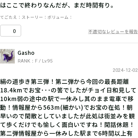
はここで終わりなんだが、まだ時間有り。
てごたえ
ストーリー
ボリューム
0
不適切なレビューを報告
Gasho
RANK：F / Lv.95
2024-12-02
絹の道歩き第三弾！第二弾から今回の最長距離
18.4kmでお宝･･･の筈でしたがチョイ日和見して
10km弱の途中の駅で一休みし其のまま電車で移
動！情報屋から563m(細かい)でお宝の在処！朝
早いので閑散としていましたが此処は街並みを観
て歩くだけでも愉しく面白いですね！閑話休題！
第二弾情報屋から一休みした駅まで6時間以上有