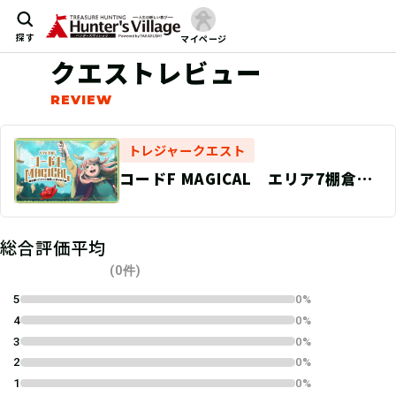
探す
マイページ
クエストレビュー
トレジャークエスト
コードF MAGICAL エリア7棚倉
町・塙町
総合評価平均
(0件)
5
0%
4
0%
3
0%
2
0%
1
0%