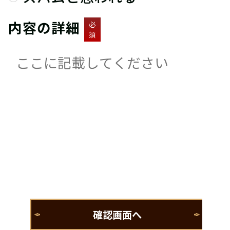
内容の詳細
必
須