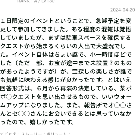
RANK：A / Lv.130
2024-04-20
１日限定のイベントということで、急遽予定を変
更して参加してきました。ある程度の混雑は覚悟
していましたが、まずは駐車スペースを確保する
クエストから始まるくらいの人出で大盛況でし
た。イベント自体はちょい謎で、小一時間ほどで
した（ただ一部、お宝が途中まで未設置？のもの
があったようですが）が、宝探しの楽しさが誰で
も気軽に味わえる感じが良かったです。とはいえ
回答形式は、６月から再演の決定している、某ポ
ポ◯クエストを思い出させるもので、いいウォー
ムアップになりました。また、報告所でオ◯◯さ
んとセ◯◯さんにお会いできるとは思っていなか
ったので、嬉しかったです。
てごたえ
ストーリー
ボリューム