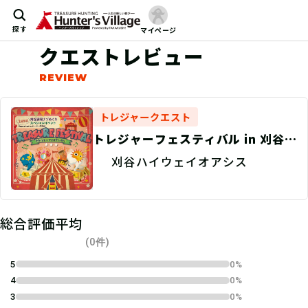
探す
マイページ
クエストレビュー
トレジャークエスト
トレジャーフェスティバル in 刈谷ハ
イウェイオアシス
刈谷ハイウェイオアシス
総合評価平均
(0件)
5
0%
4
0%
3
0%