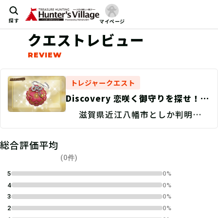
探す
マイページ
クエストレビュー
トレジャークエスト
Discovery 恋咲く御守りを探せ！/
捜索地点特定
滋賀県近江八幡市としか判明して
いない。
総合評価平均
(0件)
5
0%
4
0%
3
0%
2
0%