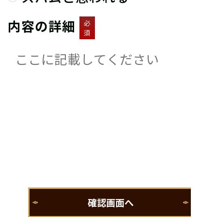
内容の詳細
必
須