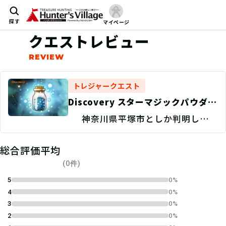
探す
マイページ
クエストレビュー
トレジャークエスト
Discovery スターマジックパウダー
を探せ！/現地捜索
神奈川県平塚市としか判明してい
ない。
総合評価平均
(0件)
5
0%
4
0%
3
0%
2
0%