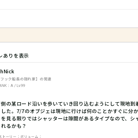
レありを表示
hNick
【フック船長の隠れ家】の常連
ANK：A / Lv.99
南側の某ロード沿いを歩いていき回り込むようにして現地到
ました。7/7のオブジェは現地に行けば何のことかすぐに分
ーを見る限りではシャッターは隙間があるタイプなので、シ
られるかも？
ストーリー
ボリューム