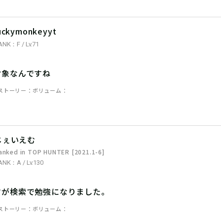
uckymonkeyyt
ANK：F / Lv.71
対象なんですね
ストーリー
ボリューム
じぇいえむ
anked in TOP HUNTER [2021.1-6]
ANK：A / Lv.130
すが検索で勉強になりました。
ストーリー
ボリューム