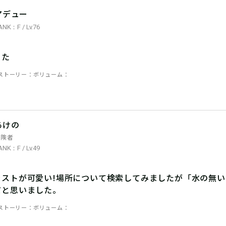
アデュー
ANK：F / Lv.76
った
ストーリー
ボリューム
あけの
冒険者
ANK：F / Lv.49
ラストが可愛い!場所について検索してみましたが「水の無
だと思いました。
ストーリー
ボリューム