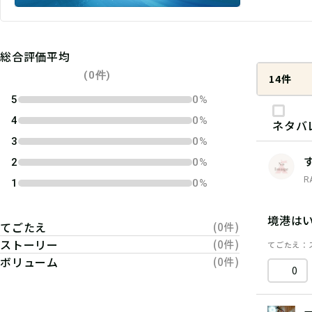
総合評価平均
(0件)
14件
5
0%
4
0%
ネタバ
3
0%
2
0%
R
1
0%
境港は
てごたえ
(0件)
ストーリー
(0件)
てごたえ
ボリューム
(0件)
0