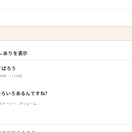
レありを表示
すぱろう
ANK：I / Lv.62
いろいろあるんですね?
ストーリー
ボリューム