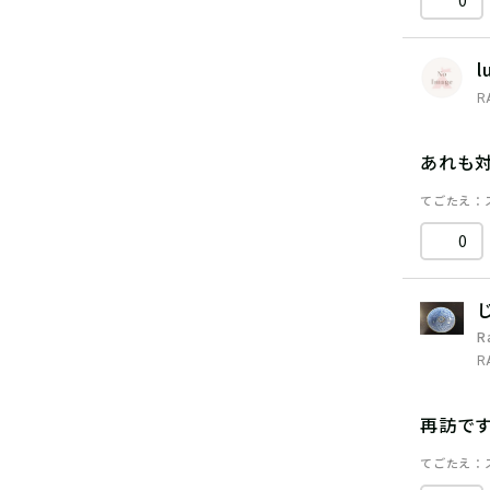
0
l
R
あれも
てごたえ
0
R
R
再訪で
てごたえ