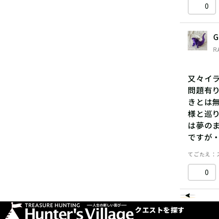
0
G
R
又々イ
問題有
きとは
様と巡
は夢の
ですが
てごたえ
0
クエストを探す