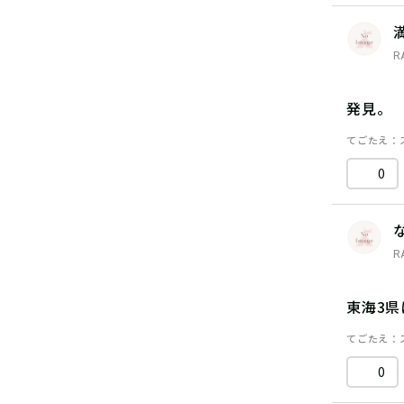
R
発見。
てごたえ
0
R
東海3
てごたえ
0