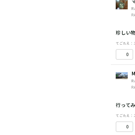
R
R
珍しい
てごたえ
0
M
R
R
行って
てごたえ
0