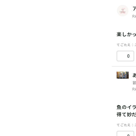
R
楽しか
てごたえ
0
R
魚のイ
得て妙
てごたえ