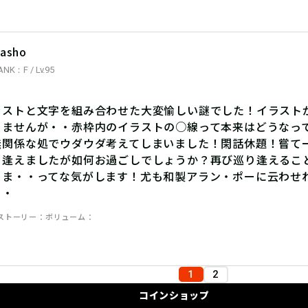
asho
ANK：F / Lv.95
ラストと文字を組み合わせた大変愉しい謎でした！イラスト
りませんが・・赤枠内のイラストの○線って本来はどうなっ
無関係な処でウダウダ考えてしまいました！閑話休題！嘗て
り逢えましたが如何お過ごしでしょうか？再び巡り逢えるこ
まま・・ってな気がします！尤も和製アラン・ポーに云わせ
・・
ストーリー
ボリューム
1
2
コインショップ