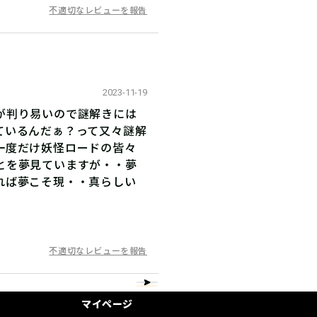
不適切なレビューを報告
2023-11-19
が判り易いので謎解きには
ているんだぁ？って又々謎解
一度だけ妖怪ロードの皆々
とを夢見ていますが・・夢
れば夢こそ現・・真らしい
不適切なレビューを報告
マイページ